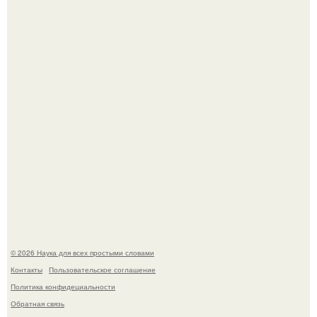
из дела, и советовался с Chatgpt, как их потратить.
Пока зрители восхищались эффектной картинкой,
создатели фильма фактически построили одну из самых
точных визуальных моделей чёрной дыры.
© 2026 Наука для всех простыми словами
Контакты
Пользовательское соглашение
Политика конфидециальности
Обратная связь