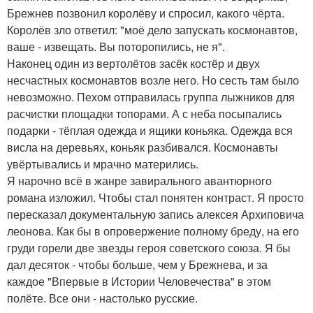
Брежнев позвонил королёву и спросил, какого чёрта.
Королёв зло ответил: "моё дело запускать космонавтов,
ваше - извещать. Вы поторопились, не я".
Наконец один из вертолётов засёк костёр и двух
несчастных космонавтов возле него. Но сесть там было
невозможно. Пехом отправилась группа лыжников для
расчистки площадки топорами. А с неба посыпались
подарки - тёплая одежда и ящики коньяка. Одежда вся
висла на деревьях, коньяк разбивался. Космонавты
увёртывались и мрачно матерились.
Я нарочно всё в жанре завирального авантюрного
романа изложил. Чтобы стал понятен контраст. Я просто
пересказал документальную запись алексея Архиповича
леонова. Как бы в опровержение полному бреду, на его
груди горели две звезды героя советского союза. Я бы
дал десяток - чтобы больше, чем у Брежнева, и за
каждое "Впервые в Истории Человечества" в этом
полёте. Все они - настолько русские.