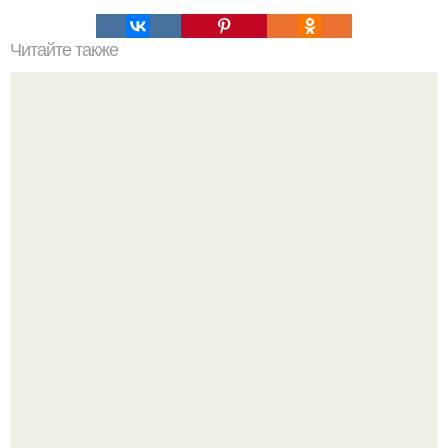
Читайте также
Фесткий Диск. Мировая сенсация в Ингушетии нашли
"Фестский" Диск!