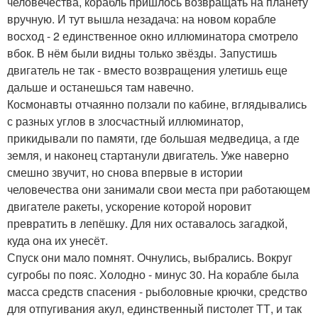
человечества, корабль пришлось возвращать на планету
вручную. И тут вышла незадача: на новом корабле
восход - 2 единственное окно иллюминатора смотрело
вбок. В нём были видны только звёзды. Запустишь
двигатель не так - вместо возвращения улетишь еще
дальше и останешься там навечно.
Космонавты отчаянно ползали по кабине, вглядывались
с разных углов в злосчастный иллюминатор,
прикидывали по памяти, где большая медведица, а где
земля, и наконец стартанули двигатель. Уже наверно
смешно звучит, но снова впервые в истории
человечества они занимали свои места при работающем
двигателе ракеты, ускорение которой норовит
превратить в лепёшку. Для них оставалось загадкой,
куда она их унесёт.
Спуск они мало помнят. Очнулись, выбрались. Вокруг
сугробы по пояс. Холодно - минус 30. На корабле была
масса средств спасения - рыболовные крючки, средство
для отпугивания акул, единственный пистолет ТТ, и так