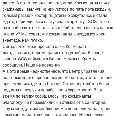
далее. А вот от холода не подумали. Космонавты сняли
скафандры, вылили из них литров по пять пота каждый,
голыми развели костер, тщательно закутались и стали
ждать, периодически настукивая морзянку - SOS. Текст
разнообразить не стали - а что собственно писать на всю
планету? Мы советские космонавты, находимся хрен
знает где, нам плохо.
Сигнал этот экранировали ёлки. Космонавты
догадывались, перемещались по сугробам. В конце
концов, SOS поймали в Бонне. Немцы в Кремль
сообщили. Наши не поверили.
А в это время - единственное, что центр управления
полётами знал о пропавших космонавтах, это то, что они
приземлились где-то в России. Сотни вертолётов были
подняты в воздух и прочёсывали окрестности. В это
время по телику сообщалось, что космонавты
благополучно приземлились и отдыхают в санатории.
Пауза между этим сообщением и появлением на экране
самих космонавтов явно затягивалась. Не выдержав,