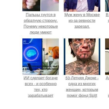
Пальцы гнутся в
Mуж жену в Москве
В
обратную сторону.
из-за ревности
Почему некоторые
зарезал.
люди умеют
выгибать палец в
"
обратную сторону?
п
ИИ сделает богаче
53-Летняя Джоке -
А
всех - и особенно
одна из многих
тех, кто
женщин, которым
зарабатывает
помог фонд Spijt
меньше всего.
van Tattoo,
основанный в