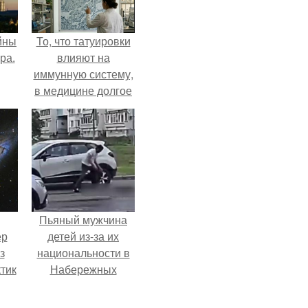
йны
То, что татуировки
ра.
влияют на
иммунную систему,
в медицине долгое
время
рассматривалось
лишь как гипотеза.
Пьяный мужчина
ер
детей из-за их
з
национальности в
тик
Набережных
челнах избил.