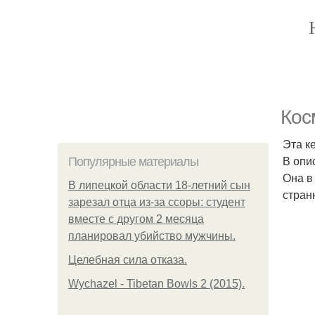
Кос
Эта к
В опис
Популярные материалы
Она в
В липецкой области 18-летний сын
стран
зарезал отца из-за ссоры: студент
вместе с другом 2 месяца
планировал убийство мужчины.
Целебная сила отказа.
Wychazel - Tibetan Bowls 2 (2015).