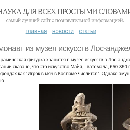
НАУКА ДЛЯ ВСЕХ ПРОСТЫМИ СЛОВАМ
самый лучший сайт c познавательной информацией.
главная
новости
статьи
монавт из музея искусств Лос-андже
ерамическая фигурка хранится в музее искусств в Лос-анд
ании сказано, что это искусство Майя, Гватемала, 550-850 г
 фондах как "Игрок в мяч в Костюме числится". Однако амун
но