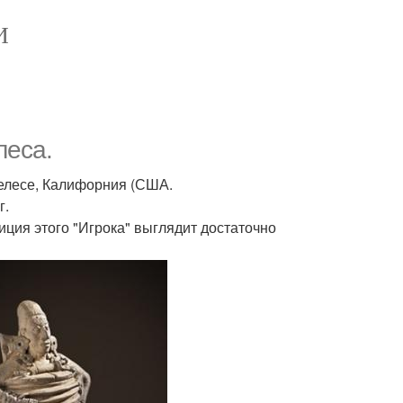
И
леса.
желесе, Калифорния (США.
г.
иция этого "Игрока" выглядит достаточно