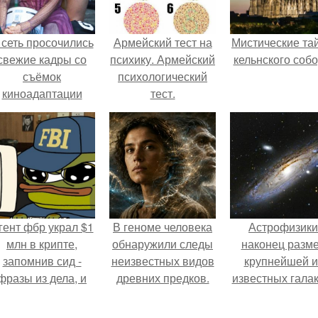
 сеть просочились
Армейский тест на
Мистические та
свежие кадры со
психику. Армейский
кельнского собо
съёмок
психологический
киноадаптации
тест.
Рапунцель", и всё
внимание
моментально
оказалось
риковано к Тиган
крофт.
гент фбр украл $1
В геноме человека
Астрофизики
млн в крипте,
обнаружили следы
наконец разм
запомнив сид -
неизвестных видов
крупнейшей и
фразы из дела, и
древних предков.
известных галак
советовался с
измерили.
Chatgpt, как их