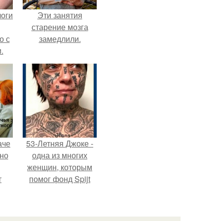
логи
Эти занятия
старение мозга
о с
замедлили.
.
аче
53-Летняя Джоке -
нно
одна из многих
женщин, которым
т
помог фонд Spijt
.
van Tattoo,
основанный в
Роттердаме.