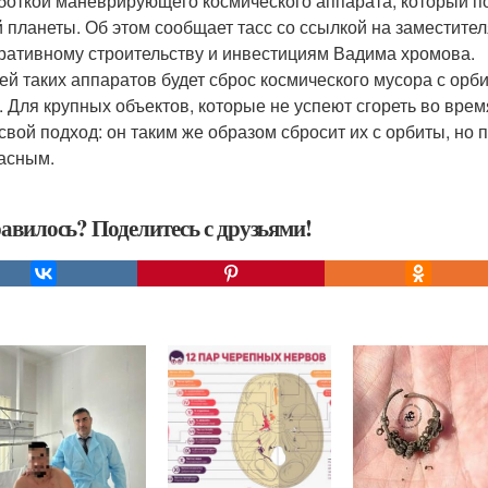
боткой маневрирующего космического аппарата, который по
 планеты. Об этом сообщает тасс со ссылкой на заместите
ративному строительству и инвестициям Вадима хромова.
ей таких аппаратов будет сброс космического мусора с орб
. Для крупных объектов, которые не успеют сгореть во вре
 свой подход: он таким же образом сбросит их с орбиты, но
асным.
авилось? Поделитесь с друзьями!