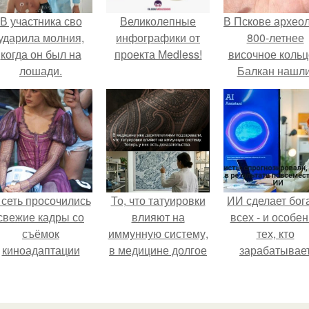
В участника сво
Великолепные
В Пскове архео
ударила молния,
инфографики от
800-летнее
когда он был на
проекта Medless!
височное кольц
лошади.
Балкан нашли
 сеть просочились
То, что татуировки
ИИ сделает бог
свежие кадры со
влияют на
всех - и особе
съёмок
иммунную систему,
тех, кто
киноадаптации
в медицине долгое
зарабатывае
Рапунцель", и всё
время
меньше всего
внимание
рассматривалось
моментально
лишь как гипотеза.