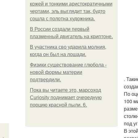
кожей и тонкими аристократичными
чертами, эль выглядит так, будто
сошла с полотна художника.
В России создали первый
плазменный двигатель на криптоне.
В участника сво ударила молния,
когда он был на лошади.
Физики существование глюбола -
новой формы материи
. Так
подтвердили.
созда
Пока вы читаете это, марсоход
По оц
Curiosity поднимает очередную
100 м
порцию красной пыли. 6.
разме
столк
под у
В это