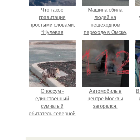
Что такое
Машина сбила
гравитация
людей на
простыми словами.
пешеходном
"Нулевая
переходе в Омске,
Гравитация" в
пострадали 8
принципе
человек.
существует?
Опоссум -
Автомобиль в
В
единственный
центре Москвы
сумчатый
загорелся.
обитатель северной
америки.
"