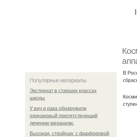
Кос
апп
В Рос
сбрас
Популярные материалы
Экстернат в старших классах
Косми
школы
ступе
У вич и рака обнаружили
одинаковый препятствующий
лечению механизм.
Высокая, стройная, с фарфоровой