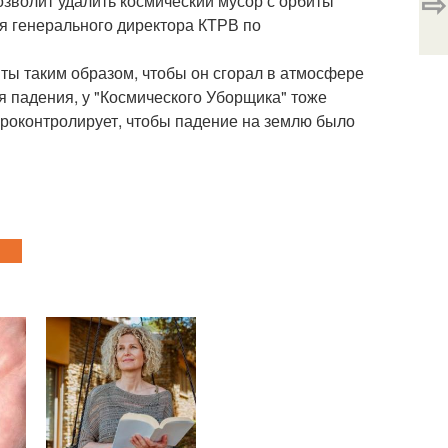
⇨
зволит удалить космический мусор с орбиты
ля генерального директора КТРВ по
иты таким образом, чтобы он сгорал в атмосфере
мя падения, у "Космического Уборщика" тоже
 проконтролирует, чтобы падение на землю было