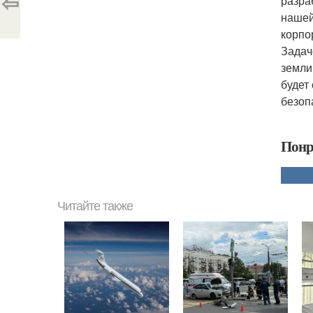
⇦
разра
нашей
корпо
Задач
земли
будет
безоп
Понр
Читайте также