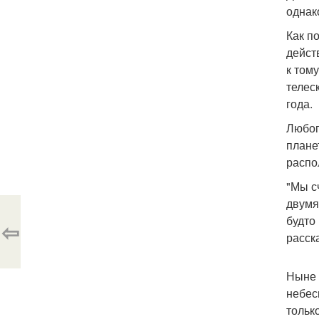
однак
Как п
дейст
к том
телес
года.
Любоп
плане
распо
"Мы с
двумя
будто 
⇦
расск
Ныне 
небес
тольк