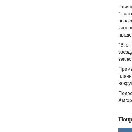
Влиян
"Пуль
возде
кипящ
предс
"Это 
звезд
заклю
Приме
плани
вокру
Подро
Astrop
Понр