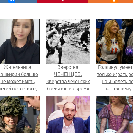
Жительница
Зверства
Голливуд умеет
ашкирии больше
ЧЕЧЕНЦЕВ.
только играть р
не может иметь
Зверства чеченских
но и болеть по
детей после того,
боевиков во время
настоящему.
ак медики сделали
первой чеченской.
й аборт на шестом
месяце
беременности и
оставили в матке
плаценту.