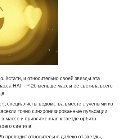
. Кстати, и относительно своей звезды эта
масса HAT - P-2b меньше массы её светила всего
це.
er), специалисты ведомства вместе с учёными из
 засекли точно синхронизированные пульсации
 в массе и приближенная к звезде орбита
оего светила.
2b проводит относительно далеко от звезды,