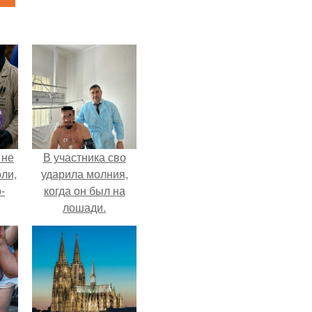
 не
В участника сво
оли,
ударила молния,
-
когда он был на
лошади.