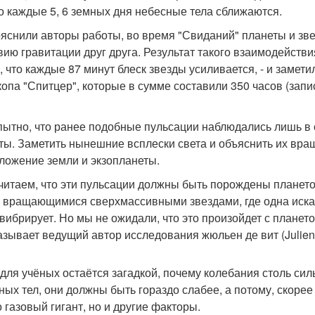
о каждые 5, 6 земных дня небесные тела сближаются.
ояснили авторы работы, во время "Свиданий" планеты и з
вию гравитации друг друга. Результат такого взаимодейств
у, что каждые 87 минут блеск звезды усиливается, - и заме
копа "Спитцер", которые в сумме составили 350 часов (запи
ытно, что ранее подобные пульсации наблюдались лишь в с
ты. Заметить нынешние всплески света и объяснить их вра
ложение земли и экзопланеты.
читаем, что эти пульсации должны быть порождены планетой
 вращающимися сверхмассивными звездами, где одна искажа
вибрирует. Но мы не ожидали, что это произойдет с планетой
азывает ведущий автор исследования жюльен де вит (Julien 
для учёных остаётся загадкой, почему колебания столь си
ных тел, они должны быть гораздо слабее, а потому, скорее
о газовый гигант, но и другие факторы.