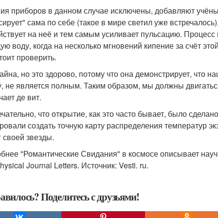
ия приборов в данном случае исключены, добавляют учёные.
сирует" сама по себе (такое в мире светил уже встречалось
йствует на неё и тем самым усиливает пульсацию. Процесс
ую воду, когда на несколько мгновений кипение за счёт этой
тоит проверить.
тайна, но это здорово, потому что она демонстрирует, что н
у, не является полным. Таким образом, мы должны двигаться
чает де вит.
чательно, что открытие, как это часто бывает, было сдела
ровали создать точную карту распределения температур эк
г своей звезды.
бнее "Романтические Свидания" в космосе описывает научн
hysical Journal Letters. Источник: Vesti. ru.
авилось? Поделитесь с друзьями!