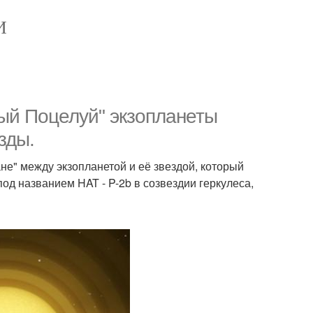
И
ый Поцелуй" экзопланеты
зды.
не" между экзопланетой и её звездой, который
под названием HAT - P-2b в созвездии геркулеса,