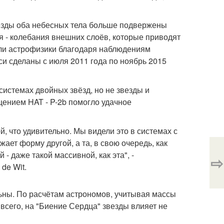
везды оба небесных тела больше подвержены
ия - колебания внешних слоёв, которые приводят
тили астрофизики благодаря наблюдениям
си сделаны с июля 2011 года по ноябрь 2015
истемах двойных звёзд, но не звезды и
щением HAT - P-2b помогло удачное
, что удивительно. Мы видели это в системах с
ет форму другой, а та, в свою очередь, как
 - даже такой массивной, как эта", -
⇨
de Wit.
льны. По расчётам астрономов, учитывая массы
 всего, на "Биение Сердца" звезды влияет не