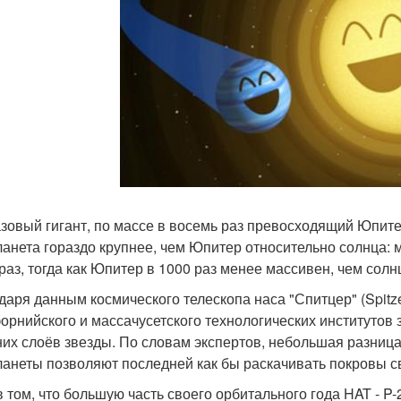
азовый гигант, по массе в восемь раз превосходящий Юпитер
ланета гораздо крупнее, чем Юпитер относительно солнца: 
 раз, тогда как Юпитер в 1000 раз менее массивен, чем солн
даря данным космического телескопа наса "Спитцер" (Spitz
орнийского и массачусетского технологических институтов
их слоёв звезды. По словам экспертов, небольшая разница
ланеты позволяют последней как бы раскачивать покровы св
в том, что большую часть своего орбитального года HAT - P-