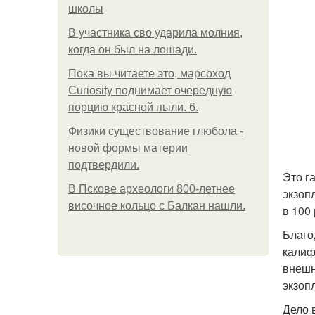
школы
В участника сво ударила молния,
когда он был на лошади.
Пока вы читаете это, марсоход
Curiosity поднимает очередную
порцию красной пыли. 6.
Физики существование глюбола -
новой формы материи
подтвердили.
Это г
В Пскове археологи 800-летнее
экзоп
височное кольцо с Балкан нашли.
в 100
Благо
калиф
внешн
экзоп
Дело 