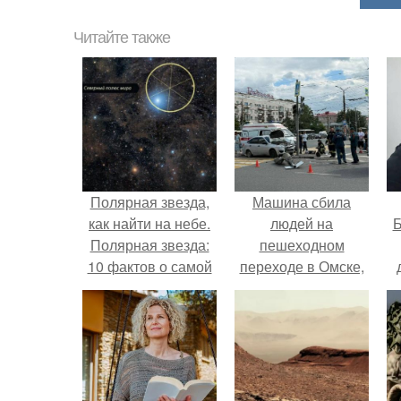
Читайте также
Полярная звезда,
Машина сбила
как найти на небе.
людей на
Б
Полярная звезда:
пешеходном
10 фактов о самой
переходе в Омске,
известной звезде
пострадали 8
к
ночного неба.
человек.
е