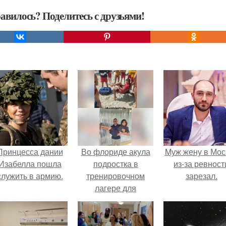
авилось? Поделитесь с друзьями!
Принцесса дании
Во флориде акула
Mуж жену в Мос
Изабелла пошла
подростка в
из-за ревност
служить в армию.
тренировочном
зарезал.
лагере для
спасателей
укусила.