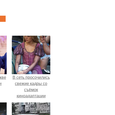
кве
В сеть просочились
и
свежие кадры со
съёмок
киноадаптации
"Рапунцель", и всё
внимание
моментально