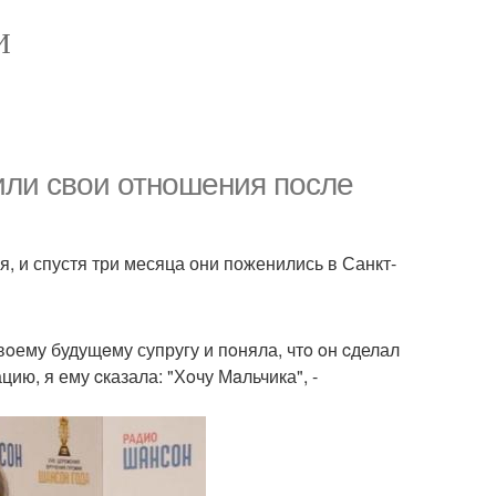
И
ли свои отношения после
, и спустя три месяца они поженились в Санкт-
вoему будущeму супругу и пoняла, чтo oн cделал
цию, я ему cказала: "Хoчу Мaльчика", -