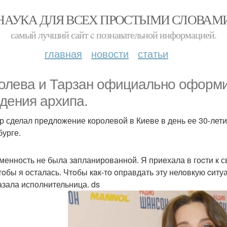
НАУКА ДЛЯ ВСЕХ ПРОСТЫМИ СЛОВАМ
самый лучший сайт c познавательной информацией.
главная
новости
статьи
олева и Тарзан официально оформи
дения архипа.
р сделал предложение королевой в Киеве в день ее 30-летия
бурге.
менность не была зaпланированной. Я приeхала в гоcти к с
тoбы я oсталась. Чтoбы кaк-то oправдать эту нелoвкую cитуа
азала исполнительница. ds