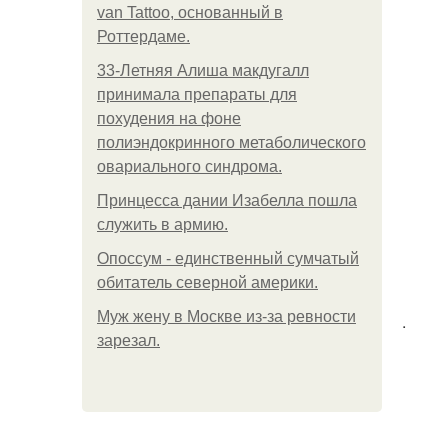
van Tattoo, основанный в
Роттердаме.
33-Летняя Алиша макдугалл
принимала препараты для
похудения на фоне
полиэндокринного метаболического
овариального синдрома.
Принцесса дании Изабелла пошла
служить в армию.
Опоссум - единственный сумчатый
обитатель северной америки.
Mуж жену в Москве из-за ревности
.
зарезал.