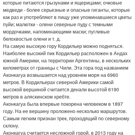
которые питаются грызунами и ящерицами; очковые
медведи - более серьезные и опасные гиганты, которые
как раз и употребляют в пищу уже упоминавшиеся цветы
пуйи; малютки - олени северные пуду с темными
мордочками, напоминающими маски; пугливые
белохвостые олени и т. д.
На самую высокую гору Кордильер можно подняться.
Наиболее высокий пик Кордильер расположен в Андах
южной Америки, на территории Аргентины, в нескольких
километрах от границы с Чили. Эта гора под названием
Аконкагуа возвышается над уровнем моря на 6960
метров. В Кордильерах северной Америки самой
высокой вершиной считается денали высотой 6190
метров в аляскинском хребте.
Аконкагуа была впервые покорена человеком в 1897
году. На ее вершину проложено несколько маршрутов.
Самым легким признан трек, проходящий по северному
склону.
Аконкагуа считается несложной горой, в 2013 году на