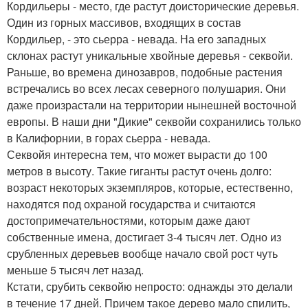
Кордильеры - место, где растут доисторические деревья.
Один из горных массивов, входящих в состав
Кордильер, - это сьерра - невада. На его западных
склонах растут уникальные хвойные деревья - секвойи.
Раньше, во времена динозавров, подобные растения
встречались во всех лесах северного полушария. Они
даже произрастали на территории нынешней восточной
европы. В наши дни "Дикие" секвойи сохранились только
в Калифорнии, в горах сьерра - невада.
Секвойя интересна тем, что может вырасти до 100
метров в высоту. Такие гиганты растут очень долго:
возраст некоторых экземпляров, которые, естественно,
находятся под охраной государства и считаются
достопримечательностями, которым даже дают
собственные имена, достигает 3-4 тысяч лет. Одно из
срубленных деревьев вообще начало свой рост чуть
меньше 5 тысяч лет назад.
Кстати, срубить секвойю непросто: однажды это делали
в течение 17 дней. Причем такое дерево мало спилить,