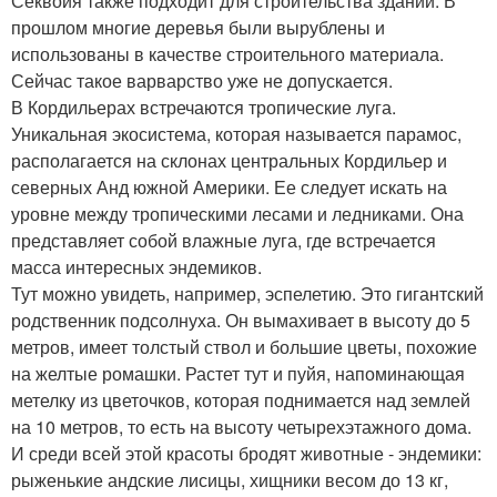
Секвойя также подходит для строительства зданий. В
прошлом многие деревья были вырублены и
использованы в качестве строительного материала.
Сейчас такое варварство уже не допускается.
В Кордильерах встречаются тропические луга.
Уникальная экосистема, которая называется парамос,
располагается на склонах центральных Кордильер и
северных Анд южной Америки. Ее следует искать на
уровне между тропическими лесами и ледниками. Она
представляет собой влажные луга, где встречается
масса интересных эндемиков.
Тут можно увидеть, например, эспелетию. Это гигантский
родственник подсолнуха. Он вымахивает в высоту до 5
метров, имеет толстый ствол и большие цветы, похожие
на желтые ромашки. Растет тут и пуйя, напоминающая
метелку из цветочков, которая поднимается над землей
на 10 метров, то есть на высоту четырехэтажного дома.
И среди всей этой красоты бродят животные - эндемики:
рыженькие андские лисицы, хищники весом до 13 кг,