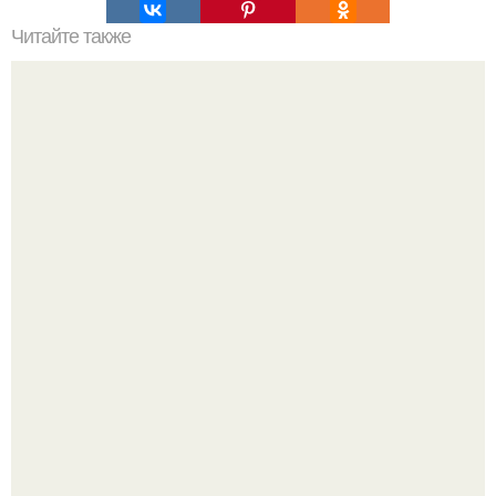
Читайте также
Мифические птицы. В мифологии разных стран большое
место занимают образы птиц.
Машина сбила людей на пешеходном переходе в Омске,