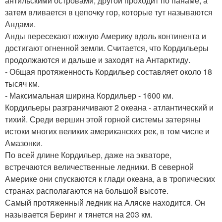
антильскими островами, другой проходит по панаме, а
затем вливается в цепочку гор, которые тут называются
Андами.
Анды пересекают южную Америку вдоль континента и
достигают огненной земли. Считается, что Кордильеры
продолжаются и дальше и заходят на Антарктиду.
- Общая протяженность Кордильер составляет около 18
тысяч км.
- Максимальная ширина Кордильер - 1600 км.
Кордильеры разграничивают 2 океана - атлантический и
тихий. Среди вершин этой горной системы затеряны
истоки многих великих американских рек, в том числе и
Амазонки.
По всей длине Кордильер, даже на экваторе,
встречаются величественные ледники. В северной
Америке они спускаются к глади океана, а в тропических
странах располагаются на большой высоте.
Самый протяженный ледник на Аляске находится. Он
называется Беринг и тянется на 203 км.