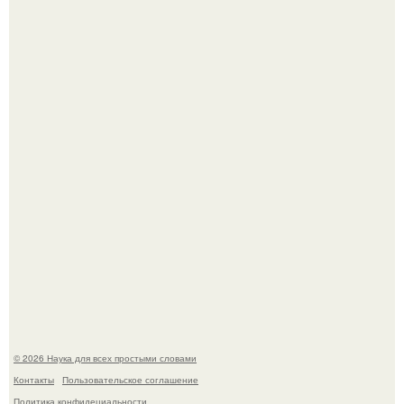
Принцесса дании Изабелла пошла служить в армию.
Мистические тайны кельнского собора.
© 2026 Наука для всех простыми словами
Контакты
Пользовательское соглашение
Политика конфидециальности