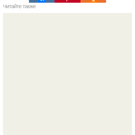
Читайте также
Металлоискатель Pirat своими руками.
Пока вы читаете это, марсоход Curiosity поднимает
очередную порцию красной пыли. 6.