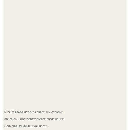
В России создали первый плазменный двигатель на
криптоне.
Физики существование глюбола - новой формы материи
подтвердили.
© 2026 Наука для всех простыми словами
Контакты
Пользовательское соглашение
Политика конфидециальности