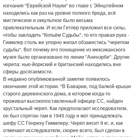
изгнания "Еврейской Науки" во главе с Эйнштейном
находились как раз на уровне полного бреда, всё
мистическое и оккультное было весьма
привлекательным. И если Гитлер приложил все силы,
чтобы завладеть "Копьём Судьбы", то его правая рука -
Гиммлер столь же упорно желал обзавестись "черепом
судьбы". Вот почему его похищение из мексиканского
музея было организовано по линии "Аненэрбе". Другие
черепа: нью-йоркский и британский находились вне
сферы досягаемости.
В недавно опубликованной заметке появилось
окончание этой истории. "В Баварии, под балкой крыши
старого деревенского дома, в котором когда-то
проживал высокопоставленный офицер СС, найден
хрустальный череп. Как предполагают исследователи,
он был спрятан там в 1945 году и мог принадлежать
шефу СС Генриху Гиммлеру. Череп весит 9 кг, и, как
отмечают исследователи, скорее всего, был сделан в