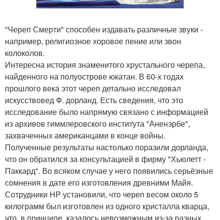
"Череп Смерти" способен издавать различные звуки -
например, религиозное хоровое пение или звон
колоколов.
Интересна история знаменитого хрустального черепа,
найденного на полуострове юкатан. В 60-х годах
прошлого века этот череп детально исследовал
искусствовед Ф. дорланд. Есть сведения, что это
исследование было напрямую связано с информацией
из архивов гиммлеровского института "Аненэрбе",
захваченных американцами в конце войны.
Полученные результаты настолько поразили дорланда,
что он обратился за консультацией в фирму "Хьюлетт -
Паккард". Во всяком случае у него появились серьёзные
сомнения в дате его изготовления древними Майя.
Сотрудники HP установили, что череп весом около 5
килограмм был изготовлен из одного кристалла кварца,
что, в принципе, казалось невозможным из-за разных