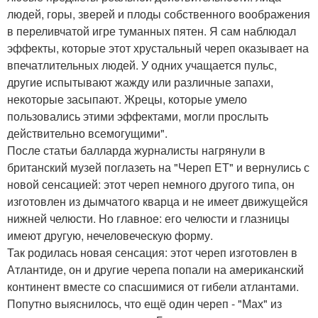
людей, горы, зверей и плоды собственного воображения
в переливчатой игре туманных пятен. Я сам наблюдал
эффекты, которые этот хрустальный череп оказывает на
впечатлительных людей. У одних учащается пульс,
другие испытывают жажду или различные запахи,
некоторые засыпают. Жрецы, которые умело
пользовались этими эффектами, могли прослыть
действительно всемогущими".
После статьи балларда журналисты нагрянули в
британский музей поглазеть на "Череп ЕТ" и вернулись с
новой сенсацией: этот череп немного другого типа, он
изготовлен из дымчатого кварца и не имеет движущейся
нижней челюсти. Но главное: его челюсти и глазницы
имеют другую, нечеловеческую форму.
Так родилась новая сенсация: этот череп изготовлен в
Атлантиде, он и другие черепа попали на американский
континент вместе со спасшимися от гибели атлантами.
Попутно выяснилось, что ещё один череп - "Мах" из