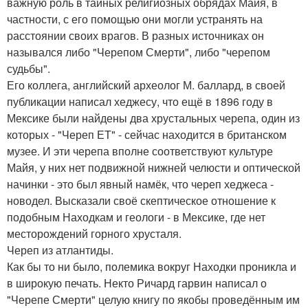
важную роль в тайных религиозных обрядах Майя, в
частности, с его помощью они могли устранять на
расстоянии своих врагов. В разных источниках он
назывался либо "Черепом Смерти", либо "черепом
судьбы".
Его коллега, английский археолог М. баллард, в своей
публикации написал хеджесу, что ещё в 1896 году в
Мексике были найдены два хрустальных черепа, один из
которых - "Череп ЕТ" - сейчас находится в британском
музее. И эти черепа вполне соответствуют культуре
Майя, у них нет подвижной нижней челюсти и оптической
начинки - это был явный намёк, что череп хеджеса -
новодел. Высказали своё скептическое отношение к
подобным Находкам и геологи - в Мексике, где нет
месторождений горного хрусталя.
Череп из атлантиды.
Как бы то ни было, полемика вокруг Находки проникла и
в широкую печать. Некто Ричард гарвин написал о
"Черепе Смерти" целую книгу по якобы проведённым им