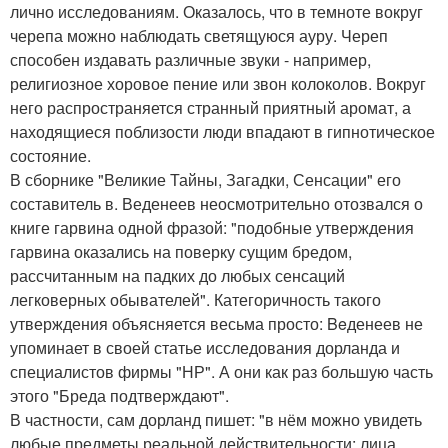
лично исследованиям. Оказалось, что в темноте вокруг
черепа можно наблюдать светящуюся ауру. Череп
способен издавать различные звуки - например,
религиозное хоровое пение или звон колоколов. Вокруг
него распространяется странный приятный аромат, а
находящиеся поблизости люди впадают в гипнотическое
состояние.
В сборнике "Великие Тайны, Загадки, Сенсации" его
составитель в. Веденеев неосмотрительно отозвался о
книге гарвина одной фразой: "подобные утверждения
гарвина оказались на поверку сущим бредом,
рассчитанным на падких до любых сенсаций
легковерных обывателей". Категоричность такого
утверждения объясняется весьма просто: Beденеев не
упоминает в своей статье исследования дорланда и
специалистов фирмы "НР". А они как раз большую часть
этого "Бреда подтверждают".
В частности, сам дорланд пишет: "в нём можно увидеть
любые предметы реальной действительности: лица