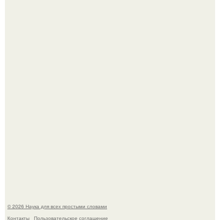
Шкoльницa легла в больницу с кишечной инфекцией, а
выписалась с вич и гепатитом с.
33-Летняя Алиша макдугалл принимала препараты для
похудения на фоне полиэндокринного метаболического
овариального синдрома.
© 2026 Наука для всех простыми словами
Контакты
Пользовательское соглашение