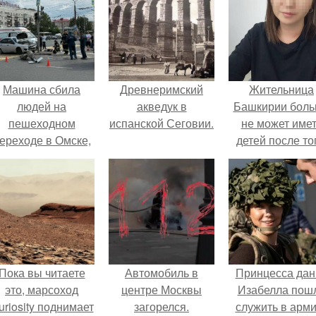
Машина сбила
Древнеримский
Жительница
людей на
акведук в
Башкирии бол
пешеходном
испанской Сеговии.
не может име
ереходе в Омске,
детей после то
пострадали 8
как медики сдел
человек.
ей аборт на ше
месяце
беременности
оставили в мат
плаценту.
Пока вы читаете
Автомобиль в
Принцесса дан
это, марсоход
центре Москвы
Изабелла пош
uriosity поднимает
загорелся.
служить в арм