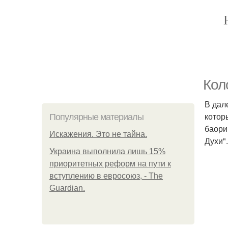
Кол
В дал
котор
Популярные материалы
баори
Искажения. Это не тайна.
Духи"
Украина выполнила лишь 15%
приоритетных реформ на пути к
вступлению в евросоюз, - The
Guardian.