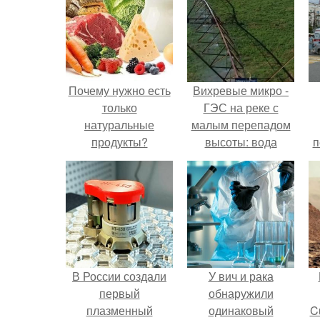
Почему нужно есть
Вихревые микро -
только
ГЭС на реке с
натуральные
малым перепадом
продукты?
высоты: вода
п
закручивается в
бетонной камере и
вращает
вертикальную
турбину.
В России создали
У вич и рака
первый
обнаружили
плазменный
одинаковый
C