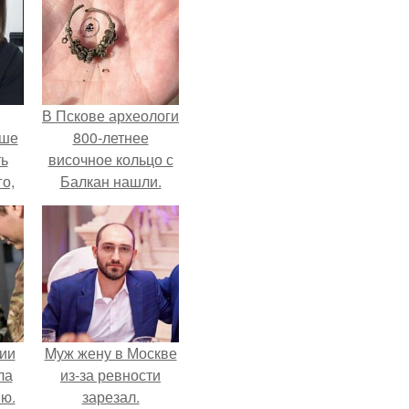
В Пскове археологи
ьше
800-летнее
ть
височное кольцо с
го,
Балкан нашли.
али
стом
 и
ке
ии
Mуж жену в Москве
ла
из-за ревности
ию.
зарезал.