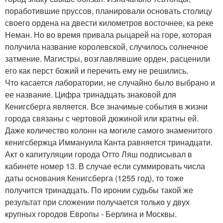
поработившие пруссов, планировали основать столицу
своего ордена на двести километров восточнее, ка реке
Неман. Но во время привала рыцарей на горе, которая
получила название королевской, случилось солнечное
затмение. Магистры, возглавлявшие орден, расценили
его как перст божий и перечить ему не решились.
Что касается лаборатории, не случайно было выбрано и
ее название. Цифра тринадцать знаковой для
Кенигсберга является. Все значимые события в жизни
города связаны с чертовой дюжиной или кратны ей.
Даже количество колонн на могиле самого знаменитого
кенигсбержца Иммануила Канта равняется тринадцати.
Акт о капитуляции города Отто Ляш подписывал в
кабинете номер 13. В случае если суммировать числа
даты основания Кенигсберга (1255 год), то тоже
получится тринадцать. По иронии судьбы такой же
результат при сложении получается только у двух
крупных городов Европы - Берлина и Москвы.