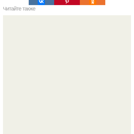
Читайте также
Тусклое кольцо F и Прометей.
Под нижним Новгородом нашли женский головной убор
муромы возрастом 1400 лет.