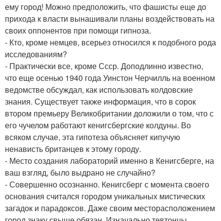
ему город! Можно предположить, что фашисты еще до
прихода к власти вынашивали планы воздействовать на
своих оппонентов при помощи гипноза.
- Кто, кроме немцев, всерьез относился к подобного рода
исследованиям?
- Практически все, кроме Ссср. Доподлинно известно,
что еще осенью 1940 года Уинстон Черчилль на военном
ведомстве обсуждал, как использовать колдовские
знания. Существует также информация, что в сорок
втором премьеру Великобритании доложили о том, что с
его чучелом работают кенигсбергские колдуны. Во
всяком случае, эта гипотеза объясняет кипучую
ненависть британцев к этому городу.
- Место создания лабораторий именно в Кенигсберге, на
ваш взгляд, было выдрано не случайно?
- Совершенно осознанно. Кенигсберг с момента своего
основания считался городом уникальных мистических
загадок и парадоксов. Даже своим месторасположением
город знаку свыше обязан. Изначально тевтонцы,