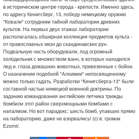
в историческом центре города - крепости. Именно здесь,
по адресу Кенигсберг, 13, победу немецкому оружию
"Ковали" сотрудники тайной лаборатории древних
культов. На первых двух этажах лаборатории
располагалась обширная коллекция предметов культа -
от православных икон до скандинавских рун.
Подвальную часть оборудовали, под огромный
холодильник с множеством ванн, в которых находился
лед и. глаза домашних животных, привезенные с бойни.
О назначении подобной "Алхимии" непосвященному
можно только гадать. Разработки "Кенигсберга-13" были
составной частью немецкой военной доктрины. По
заданию командования английские летчика трижды
бомбили этот район сверхмощными бомбами с
напалмом. Но вот парадокс: шесть бомб, упавших прямо
на лабораторию, даже не взорвались! (c) в. громак
Ezomir.