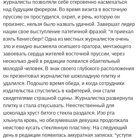
журналисты позволяли себе откровенно насмехаться
над будущим фюрером. Во время визита в восточную
пруссию он простудился, охрип, и речь, которую он
произнес, нельзя было назвать удачной. Завершат лидер
нации свое выступление патетичной фразой: "я приехал
взять Кенигсберг! Одна из местных журналисток очень
зло и ехидно высмеяла осипшего оратора, мечтающего
завоевать сердца жителей восточной пруссии, через
несколько дней в редакции появился обаятельный
молодой человек. В знак своего глубокого расположения
он презентовал журналистке шоколадную плитку и
удалился. Подошло время обеда, и когда сотрудники
издательства спустились в кафетерий, они стали
свидетелями страшной сцены. Журналистка развернула
плитку и стала откусывать. Неестественный для
шоколада хруст битого стекла раздался. Изо рта
хлынула кровь, но обезумевшая девушка продолжала
неистово кусать стеклянную пластину. На следующий
день в редакции появилась аккуратная записка: "уступи