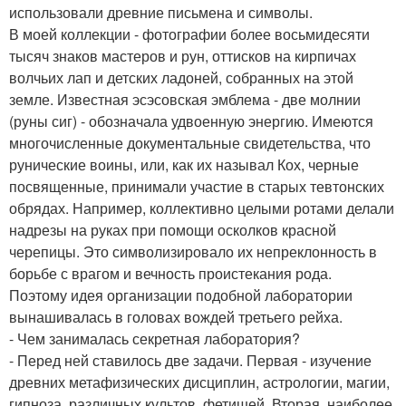
использовали древние письмена и символы.
В моей коллекции - фотографии более восьмидесяти
тысяч знаков мастеров и рун, оттисков на кирпичах
волчьих лап и детских ладоней, собранных на этой
земле. Известная эсэсовская эмблема - две молнии
(руны сиг) - обозначала удвоенную энергию. Имеются
многочисленные документальные свидетельства, что
рунические воины, или, как их называл Кох, черные
посвященные, принимали участие в старых тевтонских
обрядах. Например, коллективно целыми ротами делали
надрезы на руках при помощи осколков красной
черепицы. Это символизировало их непреклонность в
борьбе с врагом и вечность проистекания рода.
Поэтому идея организации подобной лаборатории
вынашивалась в головах вождей третьего рейха.
- Чем занималась секретная лаборатория?
- Перед ней ставилось две задачи. Первая - изучение
древних метафизических дисциплин, астрологии, магии,
гипноза, различных культов, фетишей. Вторая, наиболее