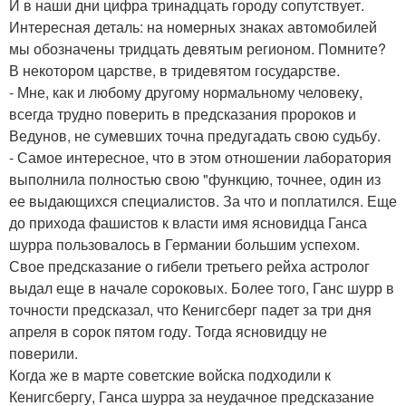
И в наши дни цифра тринадцать городу сопутствует.
Интересная деталь: на номерных знаках автомобилей
мы обозначены тридцать девятым регионом. Помните?
В некотором царстве, в тридевятом государстве.
- Мне, как и любому другому нормальному человеку,
всегда трудно поверить в предсказания пророков и
Ведунов, не сумевших точна предугадать свою судьбу.
- Самое интересное, что в этом отношении лаборатория
выполнила полностью свою "функцию, точнее, один из
ее выдающихся специалистов. За что и поплатился. Еще
до прихода фашистов к власти имя ясновидца Ганса
шурра пользовалось в Германии большим успехом.
Свое предсказание о гибели третьего рейха астролог
выдал еще в начале сороковых. Более того, Ганс шурр в
точности предсказал, что Кенигсберг падет за три дня
апреля в сорок пятом году. Тогда ясновидцу не
поверили.
Когда же в марте советские войска подходили к
Кенигсбергу, Ганса шурра за неудачное предсказание