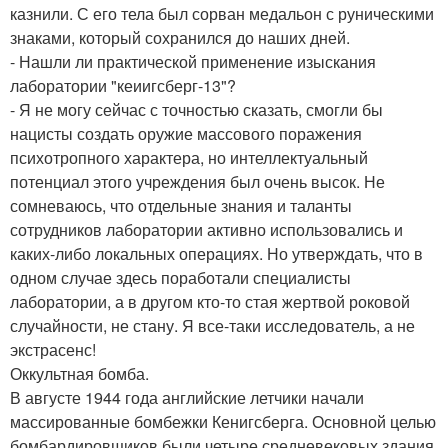
казнили. С его тела был сорван медальон с руническими
знаками, который сохранился до наших дней.
- Нашли ли практической применение изыскания
лаборатории "кеиигсберг-13"?
- Я не могу сейчас с точностью сказать, смогли бы
нацисты создать оружие массового поражения
психотропного характера, но интеллектуальный
потенциал этого учреждения был очень высок. Не
сомневаюсь, что отдельные знания и таланты
сотрудников лаборатории активно использовались и
каких-либо локальных операциях. Но утверждать, что в
одном случае здесь поработали специалисты
лаборатории, а в другом кто-то стая жертвой роковой
случайности, не стану. Я все-таки исследователь, а не
экстрасенс!
Оккультная бомба.
В августе 1944 года английские летчики начали
массированные бомбежки Кенигсберга. Основной целью
бомбардировщиков были четыре средневековых здания