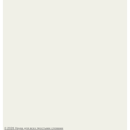
Телескоп "Эйнштейн" заснял гибель звезды в 500 млн
световых лет от земли.
Историки рассказали, какие мифы о древней Греции нам
навязало кино.
© 2026 Наука для всех простыми словами