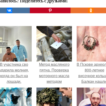
авилось? Поделитесь с друзьями!
В участника сво
Метод масляного
В Пскове архео
ударила молния,
пятна. Проверка
800-летнее
когда он был на
моторного масла
височное кольц
лошади.
методом
Балкан нашли
"Масляного Пятна".