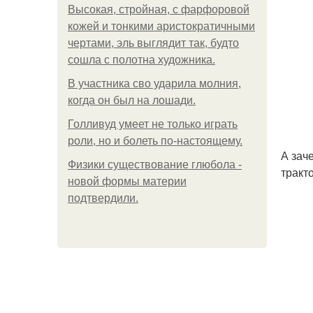
Высокая, стройная, с фарфоровой
кожей и тонкими аристократичными
чертами, эль выглядит так, будто
сошла с полотна художника.
В участника сво ударила молния,
когда он был на лошади.
Голливуд умеет не только играть
роли, но и болеть по-настоящему.
А зач
Физики существование глюбола -
тракт
новой формы материи
подтвердили.