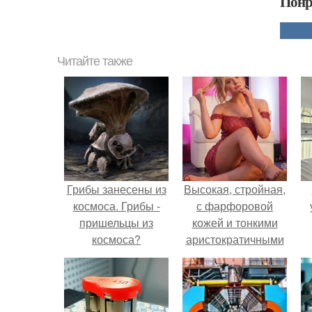
Понр
Читайте также
Грибы занесены из
Высокая, стройная,
космоса. Грибы -
с фарфоровой
пришельцы из
кожей и тонкими
космоса?
аристократичными
чертами, эль
выглядит так, будто
сошла с полотна
художника.