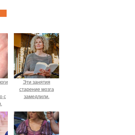
логи
Эти занятия
старение мозга
о с
замедлили.
.