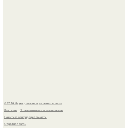
У вич и рака обнаружили одинаковый препятствующий
лечению механизм.
Пока вы читаете это, марсоход Curiosity поднимает
очередную порцию красной пыли. 6.
© 2026 Наука для всех простыми словами
Контакты
Пользовательское соглашение
Политика конфидециальности
Обратная связь