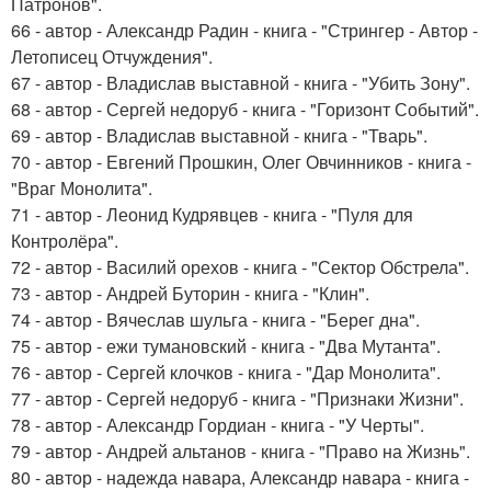
Патронов".
66 - автор - Александр Радин - книга - "Стрингер - Автор -
Летописец Отчуждения".
67 - автор - Владислав выставной - книга - "Убить Зону".
68 - автор - Сергей недоруб - книга - "Горизонт Событий".
69 - автор - Владислав выставной - книга - "Тварь".
70 - автор - Евгений Прошкин, Олег Овчинников - книга -
"Враг Монолита".
71 - автор - Леонид Кудрявцев - книга - "Пуля для
Контролёра".
72 - автор - Василий орехов - книга - "Сектор Обстрела".
73 - автор - Андрей Буторин - книга - "Клин".
74 - автор - Вячеслав шульга - книга - "Берег дна".
75 - автор - ежи тумановский - книга - "Два Мутанта".
76 - автор - Сергей клочков - книга - "Дар Монолита".
77 - автор - Сергей недоруб - книга - "Признаки Жизни".
78 - автор - Александр Гордиан - книга - "У Черты".
79 - автор - Андрей альтанов - книга - "Право на Жизнь".
80 - автор - надежда навара, Александр навара - книга -