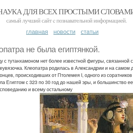
НАУКА ДЛЯ ВСЕХ ПРОСТЫМИ СЛОВАМ
самый лучший сайт c познавательной информацией.
главная
новости
статьи
опатра не была египтянкой.
у с тутанхамоном нет более известной фигуры, связанной с 
неувязочка. Клеопатра родилась в Александрии и на самом 
онцев, происходивших от Птолемея I, одного из соратнико
ла Египтом с 323 по 30 год до нашей эры, и большинство е
споведанию и всему остальному