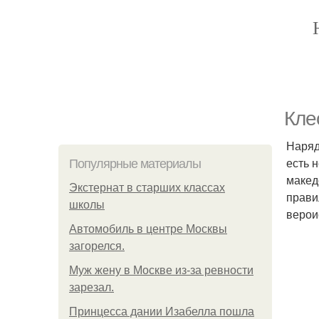
Кле
Наряд
есть 
Популярные материалы
макед
Экстернат в старших классах
прави
школы
верои
Автомобиль в центре Москвы
загорелся.
Mуж жену в Москве из-за ревности
зарезал.
Принцесса дании Изабелла пошла