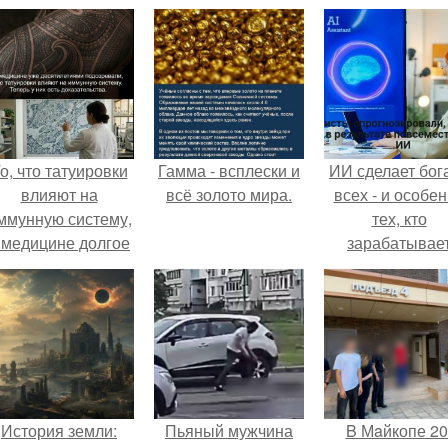
о, что татуировки
Гамма - всплески и
ИИ сделает бог
влияют на
всё золото мира.
всех - и особе
ммунную систему,
тех, кто
 медицине долгое
зарабатывае
время
меньше всего
рассматривалось
ишь как гипотеза.
История земли:
Пьяный мужчина
B Мaйкопе 20