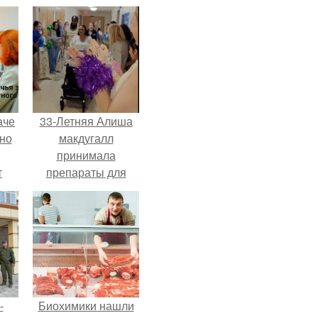
аче
33-Летняя Алиша
нно
макдугалл
принимала
т
препараты для
.
похудения на фоне
полиэндокринного
метаболического
овариального
синдрома.
-
Биохимики нашли