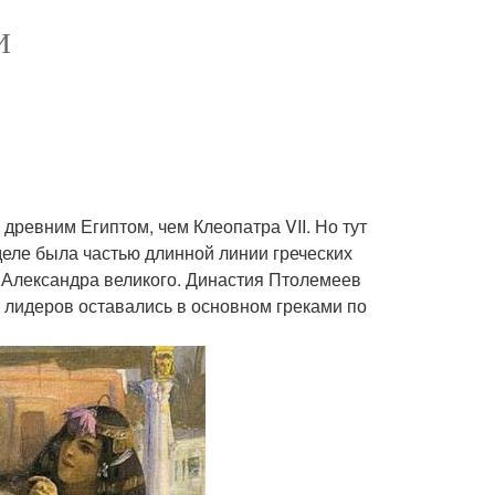
И
древним Египтом, чем Клеопатра VII. Но тут
деле была частью длинной линии греческих
в Александра великого. Династия Птолемеев
е лидеров оставались в основном греками по