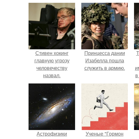
Стивен хокинг
Принцесса дании
Т
главную угрозу
Изабелла пошла
человечеству
служить в армию.
и
назвал.
в
л
Астрофизики
Ученые "Гормон