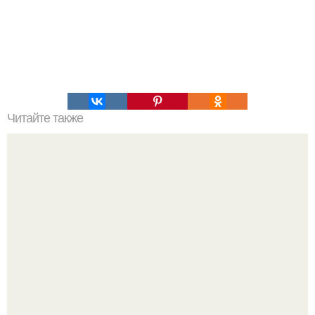
Читайте также
Наука Что это простыми словами. Что такое
антиматерия?