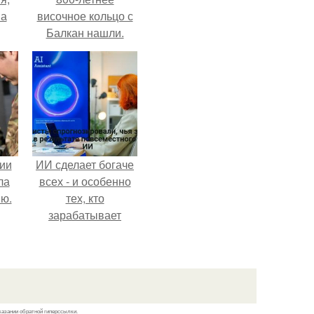
на
височное кольцо с
Балкан нашли.
ии
ИИ сделает богаче
ла
всех - и особенно
ию.
тех, кто
зарабатывает
меньше всего.
казании обратной гиперссылки.