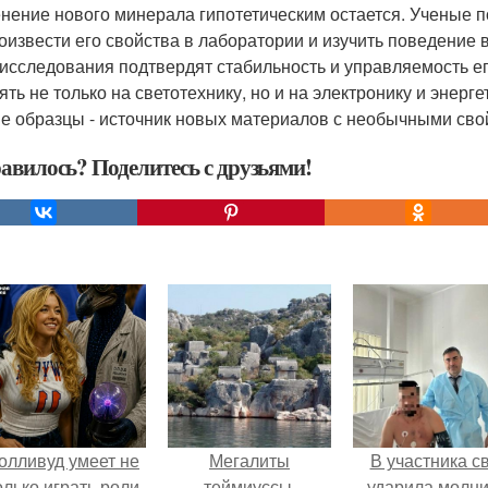
нение нового минерала гипотетическим остается. Ученые п
оизвести его свойства в лаборатории и изучить поведение 
 исследования подтвердят стабильность и управляемость ег
ять не только на светотехнику, но и на электронику и энерг
е образцы - источник новых материалов с необычными сво
авилось? Поделитесь с друзьями!
олливуд умеет не
Мегалиты
В участника с
олько играть роли,
теймиуссы.
ударила молни