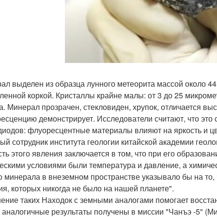
ал выделен из образца лунного метеорита массой около 4
ленной коркой. Кристаллы крайне малы: от 3 до 25 микроме
а. Минерал прозрачен, стекловиден, хрупок, отличается в
есценцию демонстрирует. Исследователи считают, что это 
диодов: флуоресцентные материалы влияют на яркость и ц
ый сотрудник института геологии китайской академии геолог
сть этого явления заключается в том, что при его образова
ескими условиями были температура и давление, а химиче
о минерала в внеземном пространстве указывало бы на то, 
ия, которых никогда не было на нашей планете".
ение таких Находок с земными аналогами помогает восстан
 аналогичные результаты получены в миссии "Чанъэ -5" (Мин