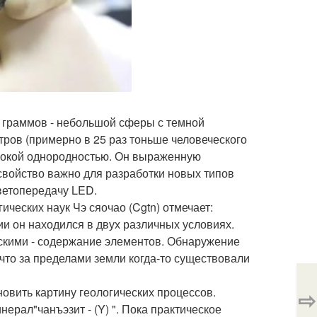
4 граммов - небольшой сферы с темной
тров (примерно в 25 раз тоньше человеческого
ысокой однородностью. Он выраженную
свойство важно для разработки новых типов
ветопередачу LED.
ических наук Чэ сяочао (Cgtn) отмечает:
нии он находился в двух различных условиях.
скими - содержание элементов. Обнаружение
что за пределами земли когда-то существовали
овить картину геологических процессов.
⇨
ерал"чанъэзит - (Y) ". Пока практическое