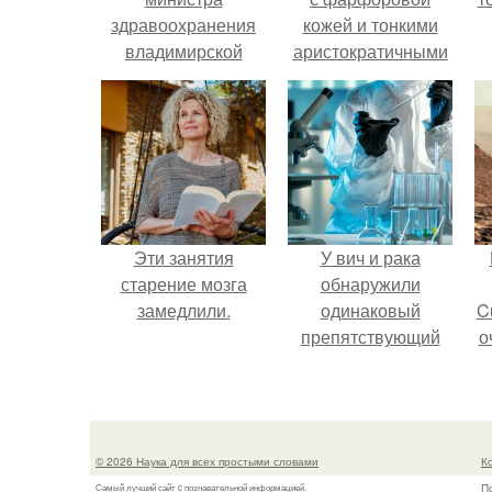
здравоохранения
кожей и тонкими
владимирской
аристократичными
области арестовали
чертами, эль
прямо в день
выглядит так, будто
собеседования, -
сошла с полотна
губернатор Авдеев.
художника.
Эти занятия
У вич и рака
старение мозга
обнаружили
замедлили.
одинаковый
C
препятствующий
о
лечению механизм.
© 2026 Наука для всех простыми словами
К
П
Самый лучший сайт c познавательной информацией.