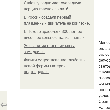
Curiosity поднимает очередную
порцию красной пыли. 6.
В России создали первый
плазменный двигатель на криптоне.
В Пскове археологи 800-летнее
височное кольцо с Балкан нашли.
Минер
Эти занятия старение мозга
оплав
замедлили.
волос
флуор
Физики существование глюбола -
свето
новой формы материи
Научн
подтвердили.
"ново
Физич
новог
услов
Сравн
⇦
Ранее