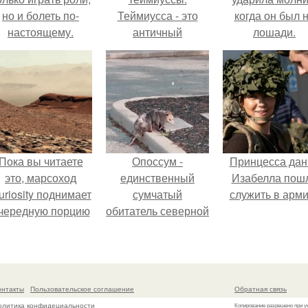
но и болеть по-
Теймиусса - это
когда он был 
настоящему.
античный
лошади.
разрушенный
город, на месте
которого сейчас
находится турецкая
рыбачья деревушка
учагыз.
Пока вы читаете
Опоссум -
Принцесса дан
это, марсоход
единственный
Изабелла пош
uriosity поднимает
сумчатый
служить в арм
чередную порцию
обитатель северной
красной пыли. 6.
америки.
онтакты
Пользовательское соглашение
Обратная связь
олитика конфидециальности
Копирование разрешено при у