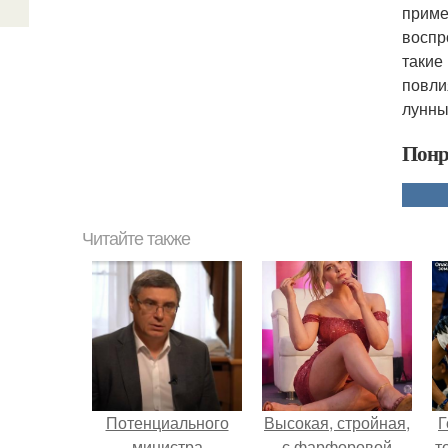
приме
воспр
такие
повли
лунны
Понр
Читайте также
Потенциального
Высокая, стройная,
Г
министра
с фарфоровой
т