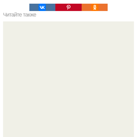
Читайте также
Энтропия. Что такое энтропия?
Опоссум - единственный сумчатый обитатель северной