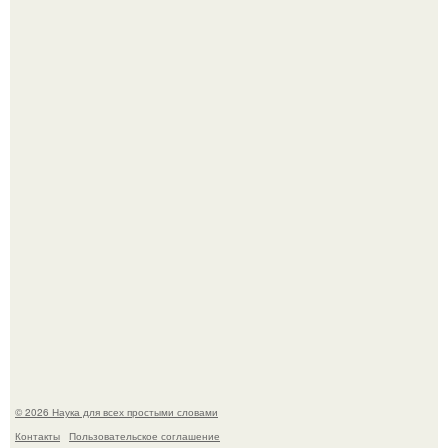
История земли: легенды о двух солнцах.
B Мaйкопе 20-летний парень подругу с 16-го этажа
столкнул.
© 2026 Наука для всех простыми словами
Контакты
Пользовательское соглашение