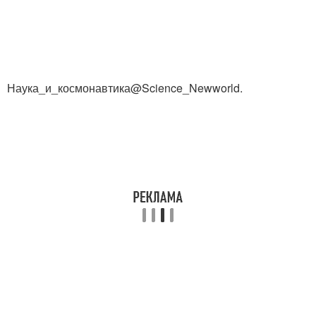
Наука_и_космонавтика@Science_Newworld.