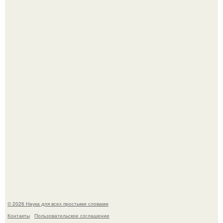
Из старого зелёного патрубка вырывается струя по
ровной дуге и точно попадает в отверстие нижней трубы.
Историки рассказали, какие мифы о древней Греции нам
навязало кино.
© 2026 Наука для всех простыми словами
Контакты
Пользовательское соглашение