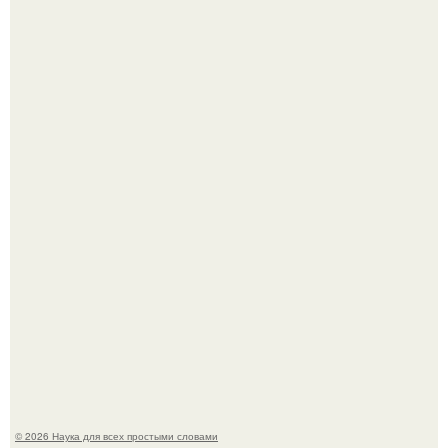
То, что татуировки влияют на иммунную систему, в
медицине долгое время рассматривалось лишь как
гипотеза.
Агент фбр украл $1 млн в крипте, запомнив сид - фразы
из дела, и советовался с Chatgpt, как их потратить.
© 2026 Наука для всех простыми словами