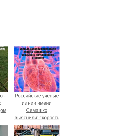
о -
Российские ученые
с
из нии имени
дом
Семашко
а
выяснили: скорость
 в
старения напрямую
е и
зависит от