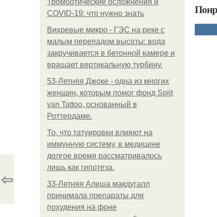
Тромботические осложнения и
Понр
COVID-19: что нужно знать
Вихревые микро - ГЭС на реке с
малым перепадом высоты: вода
закручивается в бетонной камере и
вращает вертикальную турбину.
53-Летняя Джоке - одна из многих
женщин, которым помог фонд Spijt
van Tattoo, основанный в
Роттердаме.
То, что татуировки влияют на
иммунную систему, в медицине
долгое время рассматривалось
лишь как гипотеза.
⇦
33-Летняя Алиша макдугалл
принимала препараты для
похудения на фоне