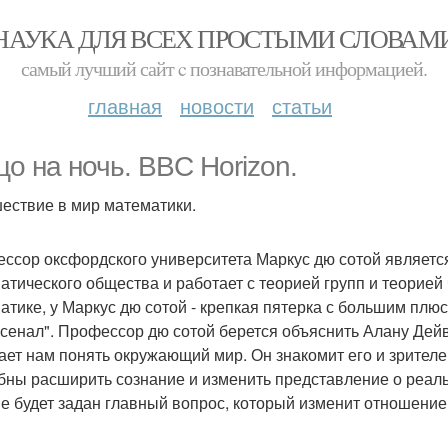
НАУКА ДЛЯ ВСЕХ ПРОСТЫМИ СЛОВАМ
самый лучший сайт c познавательной информацией.
главная
новости
статьи
цо на ночь. BBC Horizon.
ествие в мир математики.
ссор оксфордского университета Маркус дю сотой являетс
атического общества и работает с теорией групп и теорией
атике, у Маркус дю сотой - крепкая пятерка с большим плюс
рсенал". Профессор дю сотой берется объяснить Алану Дейв
ает нам понять окружающий мир. Он знакомит его и зрител
бны расширить сознание и изменить представление о реаль
не будет задан главный вопрос, который изменит отношение