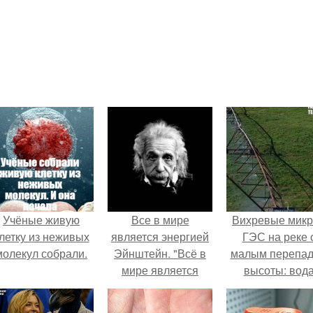
Учёные живую
Все в мире
Вихревые микр
летку из неживых
является энергией
ГЭС на реке 
молекул собрали.
Эйнштейн. "Всё в
малым перепа
мире является
высоты: вод
энергией.
закручивается
бетонной камер