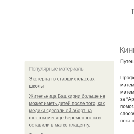
Кин
Путеш
Популярные материалы
Профе
Экстернат в старших классах
матем
школы
матем
Жительница Башкирии больше не
за "А
может иметь детей после того, как
помог
медики сделали ей аборт на
спосо
шестом месяце беременности и
пока 
оставили в матке плаценту.