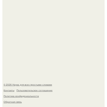
История земли: легенды о двух солнцах.
Пьяный мужчина детей из-за их национальности в
Набережных челнах избил.
© 2026 Наука для всех простыми словами
Контакты
Пользовательское соглашение
Политика конфидециальности
Обратная связь