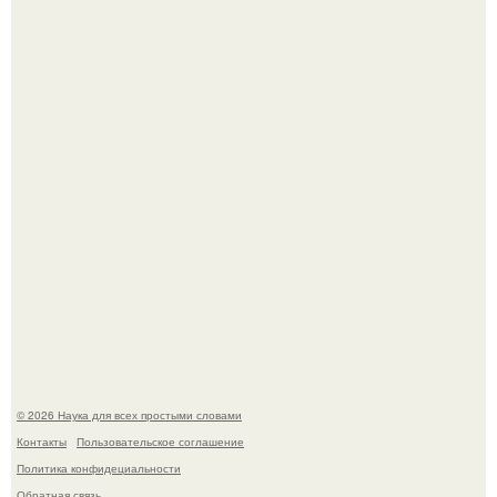
Высокая, стройная, с фарфоровой кожей и тонкими
аристократичными чертами, эль выглядит так, будто
сошла с полотна художника.
В участника сво ударила молния, когда он был на
лошади.
© 2026 Наука для всех простыми словами
Контакты
Пользовательское соглашение
Политика конфидециальности
Обратная связь