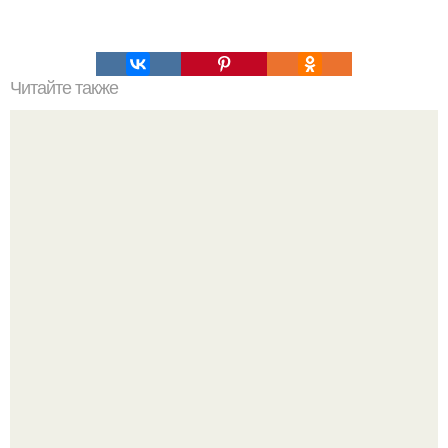
Читайте также
Почему нужно употреблять мед, смешав его с холодной
водой?