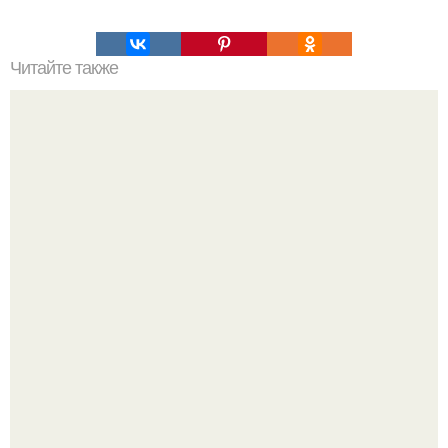
Читайте также
Мифические птицы. В мифологии разных стран большое
место занимают образы птиц.