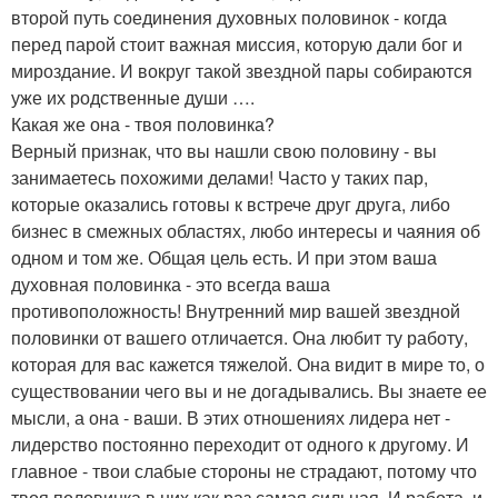
второй путь соединения духовных половинок - когда
перед парой стоит важная миссия, которую дали бог и
мироздание. И вокруг такой звездной пары собираются
уже их родственные души ….
Какая же она - твоя половинка?
Верный признак, что вы нашли свою половину - вы
занимаетесь похожими делами! Часто у таких пар,
которые оказались готовы к встрече друг друга, либо
бизнес в смежных областях, любо интересы и чаяния об
одном и том же. Общая цель есть. И при этом ваша
духовная половинка - это всегда ваша
противоположность! Внутренний мир вашей звездной
половинки от вашего отличается. Она любит ту работу,
которая для вас кажется тяжелой. Она видит в мире то, о
существовании чего вы и не догадывались. Вы знаете ее
мысли, а она - ваши. В этих отношениях лидера нет -
лидерство постоянно переходит от одного к другому. И
главное - твои слабые стороны не страдают, потому что
твоя половинка в них как раз самая сильная. И работа, и