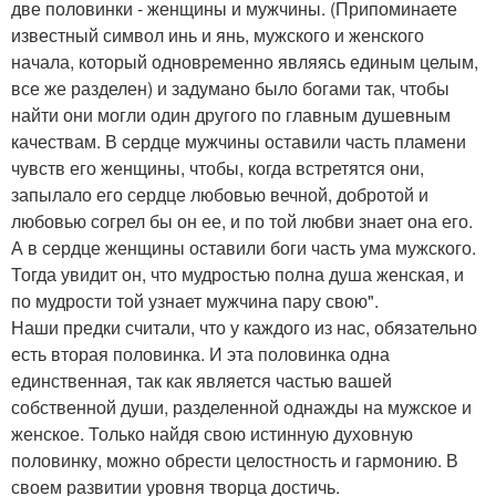
две половинки - женщины и мужчины. (Припоминаете
известный символ инь и янь, мужского и женского
начала, который одновременно являясь единым целым,
все же разделен) и задумано было богами так, чтобы
найти они могли один другого по главным душевным
качествам. В сердце мужчины оставили часть пламени
чувств его женщины, чтобы, когда встретятся они,
запылало его сердце любовью вечной, добротой и
любовью согрел бы он ее, и по той любви знает она его.
А в сердце женщины оставили боги часть ума мужского.
Тогда увидит он, что мудростью полна душа женская, и
по мудрости той узнает мужчина пару свою".
Наши предки считали, что у каждого из нас, обязательно
есть вторая половинка. И эта половинка одна
единственная, так как является частью вашей
собственной души, разделенной однажды на мужское и
женское. Только найдя свою истинную духовную
половинку, можно обрести целостность и гармонию. В
своем развитии уровня творца достичь.