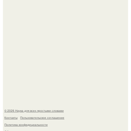
Автомобиль в центре Москвы загорелся.
Принцесса дании Изабелла пошла служить в армию.
© 2026 Наука для всех простыми словами
Контакты
Пользовательское соглашение
Политика конфидециальности