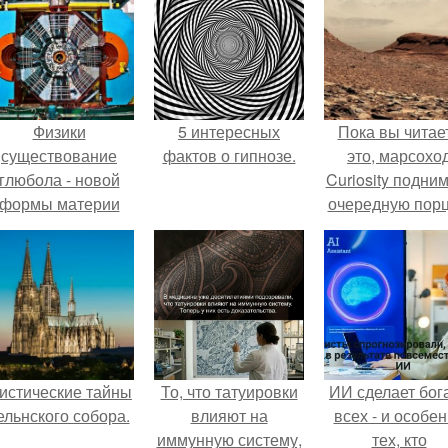
Физики
5 интересных
Пока вы читае
существование
фактов о гипнозе.
это, марсохо
глюбола - новой
Curiosity подни
формы материи
очередную пор
подтвердили.
красной пыли. 
истические тайны
То, что татуировки
ИИ сделает бог
ельнского собора.
влияют на
всех - и особе
иммунную систему,
тех, кто