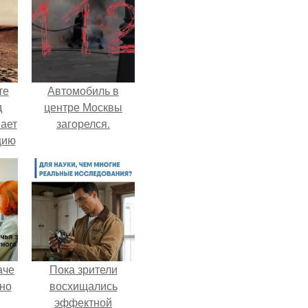
те
Автомобиль в
д
центре Москвы
мает
загорелся.
цию
6.
аче
Пока зрители
нно
восхищались
эффектной