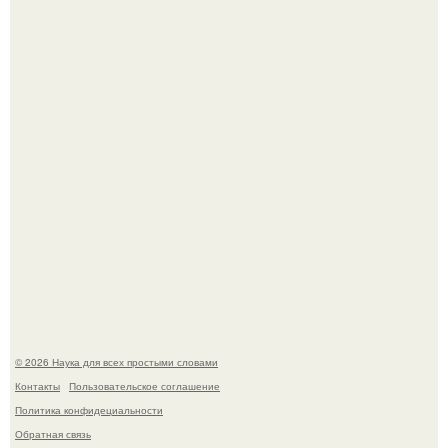
Учёные живую клетку из неживых молекул собрали.
Жительница Башкирии больше не может иметь детей
после того, как медики сделали ей аборт на шестом
месяце беременности и оставили в матке плаценту.
© 2026 Наука для всех простыми словами
Контакты
Пользовательское соглашение
Политика конфидециальности
Обратная связь