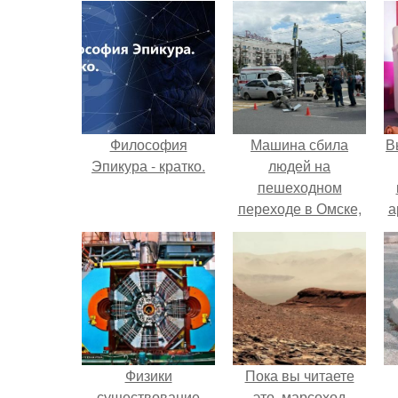
Философия
Машина сбила
В
Эпикура - кратко.
людей на
пешеходном
переходе в Омске,
а
пострадали 8
человек.
в
Физики
Пока вы читаете
существование
это, марсоход