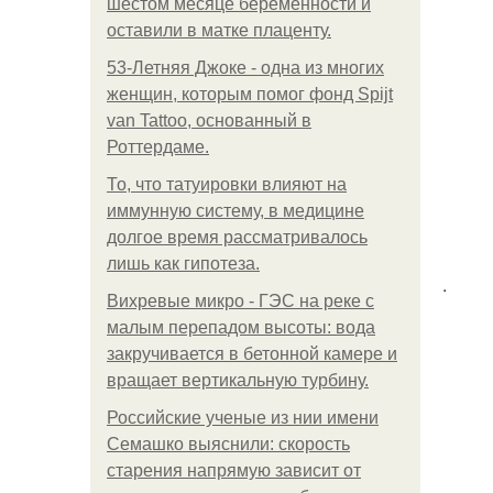
шестом месяце беременности и
оставили в матке плаценту.
53-Летняя Джоке - одна из многих
женщин, которым помог фонд Spijt
van Tattoo, основанный в
Роттердаме.
То, что татуировки влияют на
иммунную систему, в медицине
долгое время рассматривалось
лишь как гипотеза.
.
Вихревые микро - ГЭС на реке с
малым перепадом высоты: вода
закручивается в бетонной камере и
вращает вертикальную турбину.
Российские ученые из нии имени
Семашко выяснили: скорость
старения напрямую зависит от