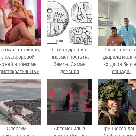
ысокая, стройная,
Самая древняя
В участника с
с фарфоровой
письменность на
ударила молни
кожей и тонкими
Земле. Самая
когда он был 
ристократичными
древняя
лошади.
чертами, эль
письменность.
ыглядит так, будто
сошла с полотна
художника.
Опоссум -
Автомобиль в
Принцесса дан
единственный
центре Москвы
Изабелла пош