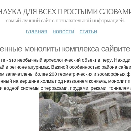
НАУКА ДЛЯ ВСЕХ ПРОСТЫМИ СЛОВАМ
самый лучший сайт c познавательной информацией.
главная
новости
статьи
енные монолиты комплекса сайвите
те - это необычный археологический объект в перу. Находит
ай в регионе апуримак. Важной особенностью района сайви
ом запечатлены более 200 геометрических и зооморфных фи
нный на вершине холма под названием конкача, монолит п
и водной системы с террасами, прудами, реками, тоннеля