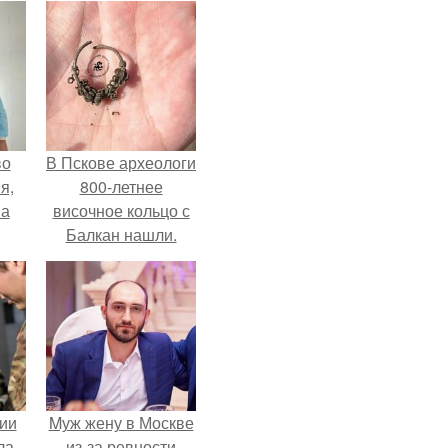
во
В Пскове археологи
я,
800-летнее
на
височное кольцо с
Балкан нашли.
ии
Mуж жену в Москве
ла
из-за ревности