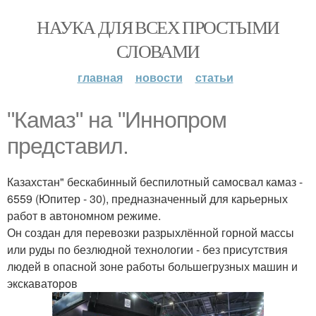
НАУКА ДЛЯ ВСЕХ ПРОСТЫМИ
СЛОВАМИ
главная
новости
статьи
"Камаз" на "Иннопром
представил.
Казахстан" бескабинный беспилотный самосвал камаз -
6559 (Юпитер - 30), предназначенный для карьерных
работ в автономном режиме.
Он создан для перевозки разрыхлённой горной массы
или руды по безлюдной технологии - без присутствия
людей в опасной зоне работы большегрузных машин и
экскаваторов