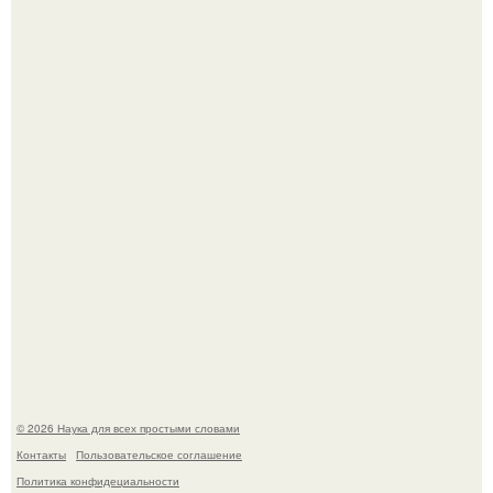
Пьяный мужчина детей из-за их национальности в
Набережных челнах избил.
B Мaйкопе 20-летний парень подругу с 16-го этажа
столкнул.
© 2026 Наука для всех простыми словами
Контакты
Пользовательское соглашение
Политика конфидециальности