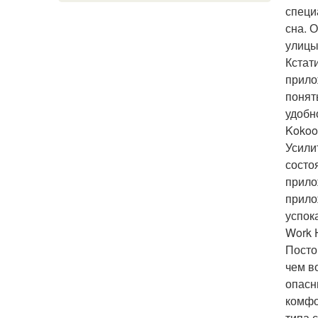
специ
сна. 
улицы
Кстат
прило
понят
удобн
Kokoo
Усили
состо
прило
прило
успок
Work 
Посто
чем в
опасн
комфо
типа 