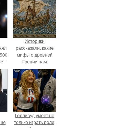
Историки
нял
рассказали, какие
 500
мифы о древней
лет
Греции нам
навязало кино.
Голливуд умеет не
ьше
только играть роли,