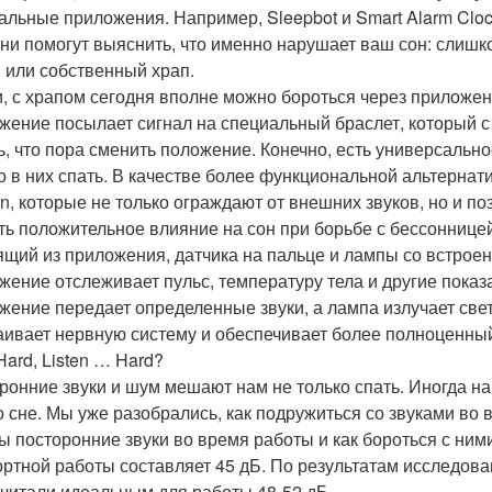
альные приложения. Например, Sleepbot и Smart Alarm Clo
Они помогут выяснить, что именно нарушает ваш сон: слишк
 или собственный храп.
и, с храпом сегодня вполне можно бороться через приложен
жение посылает сигнал на специальный браслет, который с
ь, что пора сменить положение. Конечно, есть универсально
о в них спать. В качестве более функциональной альтерн
n, которые не только ограждают от внешних звуков, но и 
ть положительное влияние на сон при борьбе с бессоннице
ящий из приложения, датчика на пальце и лампы со встро
жение отслеживает пульс, температуру тела и другие показа
жение передает определенные звуки, а лампа излучает све
аивает нервную систему и обеспечивает более полноценны
Hard, Listen … Hard?
ронние звуки и шум мешают нам не только спать. Иногда н
о сне. Мы уже разобрались, как подружиться со звуками во 
ы посторонние звуки во время работы и как бороться с ни
ртной работы составляет 45 дБ. По результатам исследова
считали идеальным для работы 48-52 дБ.