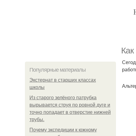
Как
Сегод
работ
Популярные материалы
Экстернат в старших классах
Альте
школы
Из старого зелёного патрубка
вырывается струя по ровной дуге и
точно попадает в отверстие нижней
трубы.
Почему экспедиции к южному