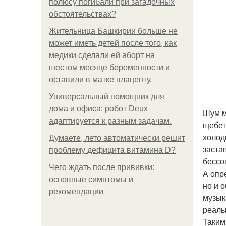
полюсу погибали при загадочных
обстоятельствах?
Жительница Башкирии больше не
может иметь детей после того, как
медики сделали ей аборт на
шестом месяце беременности и
оставили в матке плаценту.
Универсальный помощник для
дома и офиса: робот Deux
Шум м
адаптируется к разным задачам.
щебет
холод
Думаете, лето автоматически решит
заста
проблему дефицита витамина D?
бессо
Чего ждать после прививки:
А опр
основные симптомы и
но и 
рекомендации
музык
реаль
Таким