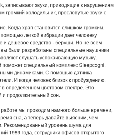
ck, записывают звуки, приводящие к нарушениям
ом громкий холодильник, пресловутые звуки с
ие. Когда храп становится слишком громким,
 помощью легкой вибрации дает человеку
е и дешевое средство - беруши. Но не всем
ативы были разработаны специальные наушники
позволяют слушать успокаивающую музыку.
й поможет специальный комплекс Sleepcogni,
енными динамиками. С помощью датчика
тели. И когда человек близок к пробуждению,
т в определенном цветовом спектре. Это
й и продолжительный сон.
а работе мы проводим намного больше времени,
время сна, а теперь давайте выясним, чем
ми. Рекомендованный уровень шума для
ний 1989 года, сотрудники офисов открытого