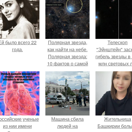
Ей было всего 22
Полярная звезда,
Телескоп
года.
как найти на небе.
"Эйнштейн" зас
Полярная звезда:
гибель звезды в
10 фактов о самой
млн световых 
известной звезде
от земли.
ночного неба.
оссийские ученые
Машина сбила
Жительница
из нии имени
людей на
Башкирии бол