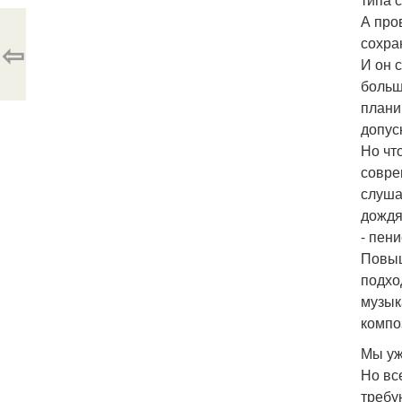
А про
сохра
⇦
И он 
больш
плани
допус
Но чт
совре
слуша
дождя
- пени
Повыш
подхо
музык
компо
Мы уж
Но вс
требу