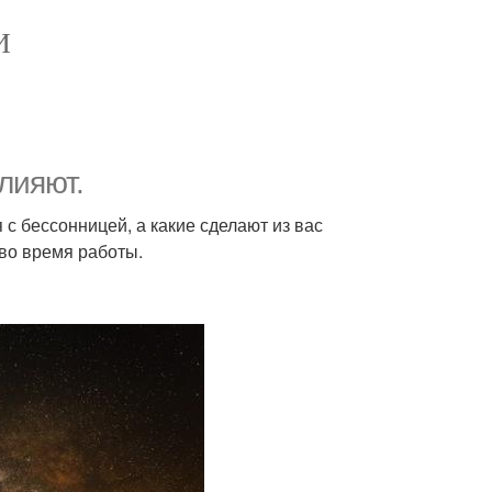
И
лияют.
с бессонницей, а какие сделают из вас
 во время работы.