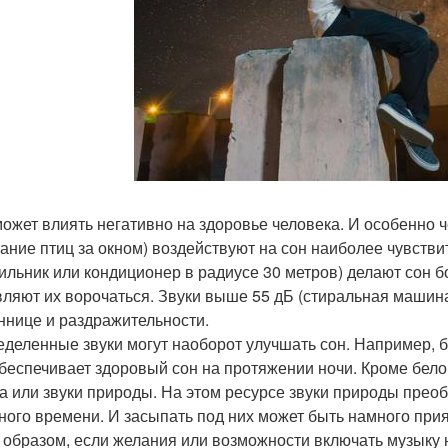
ожет влиять негативно на здоровье человека. И особенно че
ание птиц за окном) воздействуют на сон наиболее чувств
ильник или кондиционер в радиусе 30 метров) делают сон
вляют их ворочаться. Звуки выше 55 дБ (стиральная машин
ннице и раздражительности.
еделенные звуки могут наоборот улучшать сон. Например, б
обеспечивает здоровый сон на протяжении ночи. Кроме бе
а или звуки природы. На этом ресурсе звуки природы пре
ного времени. И засыпать под них может быть намного при
 образом, если желания или возможности включать музыку н