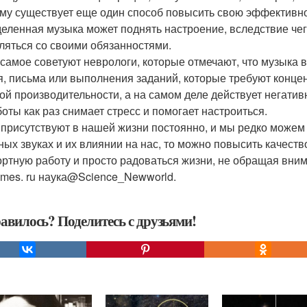
му существует еще один способ повысить свою эффективност
еленная музыка может поднять настроение, вследствие чег
ляться со своими обязанностями.
 самое советуют неврологи, которые отмечают, что музыка 
я, письма или выполнения заданий, которые требуют конце
ой производительности, а на самом деле действует негатив
боты как раз снимает стресс и помогает настроиться.
 присутствуют в нашей жизни постоянно, и мы редко можем 
ных звуках и их влиянии на нас, то можно повысить качеств
ртную работу и просто радоваться жизни, не обращая вни
imes. ru наука@Science_Newworld.
авилось? Поделитесь с друзьями!