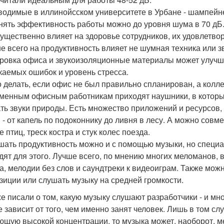
водимые в иллинойсском университете в Урбане - шампейн
нять эффективность работы можно до уровня шума в 70 дБ.
существенно влияет на здоровье сотрудников, их удовлетво
е всего на продуктивность влияет не шумная техника или з
ровка офиса и звукоизоляционные материалы может улучши
каемых ошибок и уровень стресса.
о делать, если офис не был правильно спланирован, а кол
менным офисным работникам приходят наушники, в котор
ть звуки природы. Есть множество приложений и ресурсов,
 - от капель по подоконнику до ливня в лесу. А можно сов
е птиц, треск костра и стук колес поезда.
ать продуктивность можно и с помощью музыки, но специал
дят для этого. Лучше всего, по мнению многих меломанов, 
а, мелодии без слов и саундтреки к видеоиграм. Также мо
зиции или слушать музыку на средней громкости.
е писали о том, какую музыку слушают разработчики - и мно
е зависит от того, чем именно занят человек. Лишь в том с
ющую высокой концентрации, то музыка может, наоборот, м