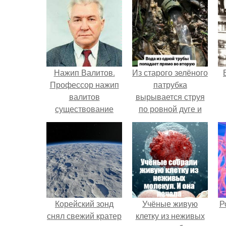
Нажип Валитов.
Из старого зелёного
Профессор нажип
патрубка
валитов
вырывается струя
существование
по ровной дуге и
бога доказал.
точно попадает в
отверстие нижней
трубы.
Корейский зонд
Учёные живую
Р
снял свежий кратер
клетку из неживых