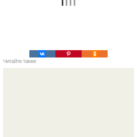
Читайте также
Мифические птицы. В мифологии разных стран большое
место занимают образы птиц.