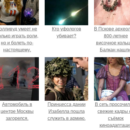
олливуд умеет не
Кто уфологов
В Пскове архео
олько играть роли,
убивает?
800-летнее
но и болеть по-
височное кольц
настоящему.
Балкан нашли
Автомобиль в
Принцесса дании
В сеть просочил
центре Москвы
Изабелла пошла
свежие кадры 
загорелся.
служить в армию.
съёмок
киноадаптаци