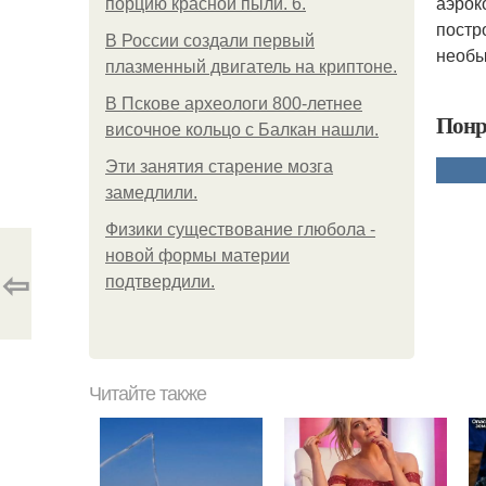
аэрок
порцию красной пыли. 6.
постр
В России создали первый
необы
плазменный двигатель на криптоне.
В Пскове археологи 800-летнее
Понр
височное кольцо с Балкан нашли.
Эти занятия старение мозга
замедлили.
Физики существование глюбола -
новой формы материи
⇦
подтвердили.
Читайте также