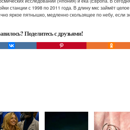
осмических исследований (Япония) и ека (Европа. В сегодн
ойки станции с 1998 по 2011 года. В длину мкс займёт цело
чно яркое пятнышко, медленно скользящее по небу, если зна
авилось? Поделитесь с друзьями!