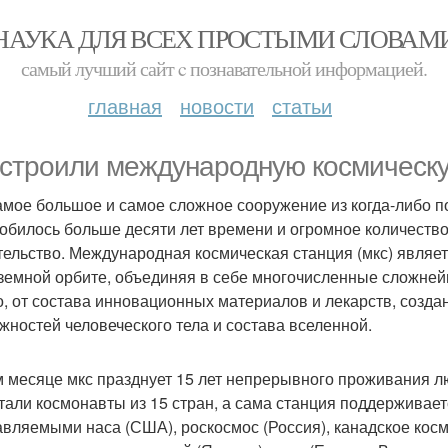
НАУКА ДЛЯ ВСЕХ ПРОСТЫМИ СЛОВАМ
самый лучший сайт c познавательной информацией.
главная
новости
статьи
 строили международную космическ
амое большое и самое сложное сооружение из когда-либо 
обилось больше десяти лет времени и огромное количество
тельство. Международная космическая станция (мкс) явля
земной орбите, объединяя в себе многочисленные сложнейш
о, от состава инновационных материалов и лекарств, созда
жностей человеческого тела и состава вселенной.
м месяце мкс празднует 15 лет непрерывного проживания л
тали космонавты из 15 стран, а сама станция поддержива
авляемыми наса (США), роскосмос (Россия), канадское косм