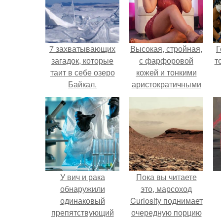
7 захватывающих
Высокая, стройная,
Г
загадок, которые
с фарфоровой
т
таит в себе озеро
кожей и тонкими
Байкал.
аристократичными
чертами, эль
выглядит так, будто
сошла с полотна
художника.
У вич и рака
Пока вы читаете
обнаружили
это, марсоход
одинаковый
Curiosity поднимает
препятствующий
очередную порцию