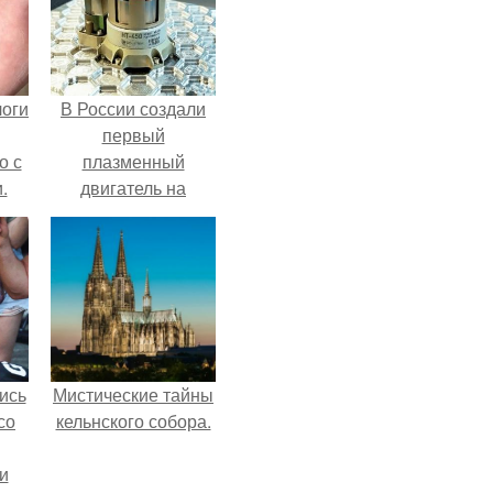
логи
В России создали
первый
о с
плазменный
.
двигатель на
криптоне.
ись
Мистические тайны
со
кельнского собора.
и