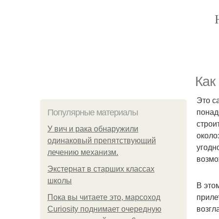
Как
Это с
понад
Популярные материалы
строи
У вич и рака обнаружили
около
одинаковый препятствующий
угодн
лечению механизм.
возмо
Экстернат в старших классах
школы
В это
приле
Пока вы читаете это, марсоход
возгл
Curiosity поднимает очередную