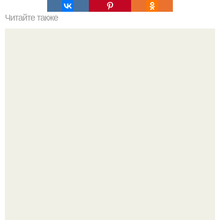
Читайте также
Лемурийцы. Атланты, лемурийцы - запретная
археология.
Автомобиль в центре Москвы загорелся.