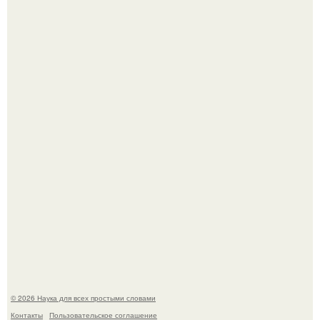
ИИ сделает богаче всех - и особенно тех, кто
зарабатывает меньше всего.
53-Летняя Джоке - одна из многих женщин, которым
помог фонд Spijt van Tattoo, основанный в Роттердаме.
© 2026 Наука для всех простыми словами
Контакты
Пользовательское соглашение