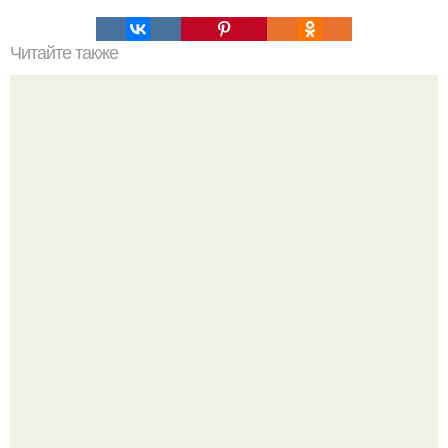
Читайте также
Почему денежная система устарела?
Машина сбила людей на пешеходном переходе в Омске,