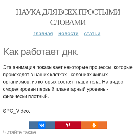
НАУКА ДЛЯ ВСЕХ ПРОСТЫМИ
СЛОВАМИ
главная
новости
статьи
Kaк работает днк.
Эта анимация показывает некоторые процессы, которые
происходят в наших клетках - колониях живых
организмов, из которых состоят наши тела. На видео
смоделирован первый планетарный уровень -
физически плотный.
SPC_Video.
Читайте также