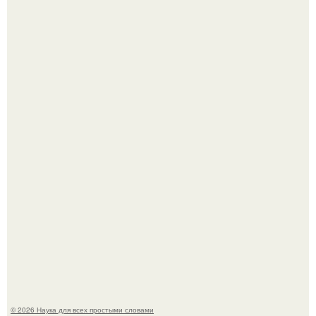
В сеть просочились свежие кадры со съёмок
киноадаптации "Рапунцель", и всё внимание
моментально оказалось приковано к Тиган крофт.
То, что татуировки влияют на иммунную систему, в
медицине долгое время рассматривалось лишь как
гипотеза.
© 2026 Наука для всех простыми словами