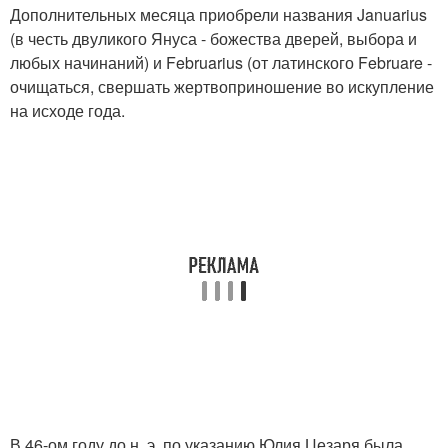
Дополнительных месяца приобрели названия Januarius
(в честь двуликого Януса - божества дверей, выбора и
любых начинаний) и Februarius (от латинского Februare -
очищаться, свершать жертвоприношение во искупление
на исходе года.
В 46-ом году до н. э. по указанию Юлия Цезаря была