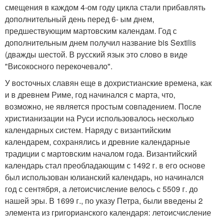
смещения в каждом 4-ом году цикла стали прибавлять
дополнительный день перед 6- ым днем,
предшествующим мартовским календам. Год с
дополнительным днем получил название bis Sextilis
(дважды шестой. В русский язык это слово в виде
"Високосного перекочевало".
У восточных славян еще в дохристианские времена, как
и в древнем Риме, год начинался с марта, что,
возможно, не является простым совпадением. После
христианизации на Руси использовалось несколько
календарных систем. Наряду с византийским
календарем, сохранялись и древние календарные
традиции с мартовским началом года. Византийский
календарь стал преобладающим с 1492 г. в его основе
был использован юлианский календарь, но начинался
год с сентября, а летоисчисление велось с 5509 г. до
нашей эры. В 1699 г., по указу Петра, были введены 2
элемента из григорианского календаря: летоисчисление