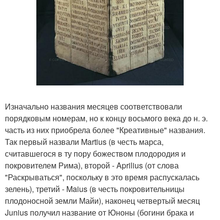
Изначально названия месяцев соответствовали
порядковым номерам, но к концу восьмого века до н. э.
часть из них приобрела более "Креативные" названия.
Так первый назвали Martius (в честь марса,
считавшегося в ту пору божеством плодородия и
покровителем Рима), второй - Aprilius (от слова
"Раскрываться", поскольку в это время распускалась
зелень), третий - Maius (в честь покровительницы
плодоносной земли Майи), наконец четвертый месяц
Junius получил название от Юноны (богини брака и