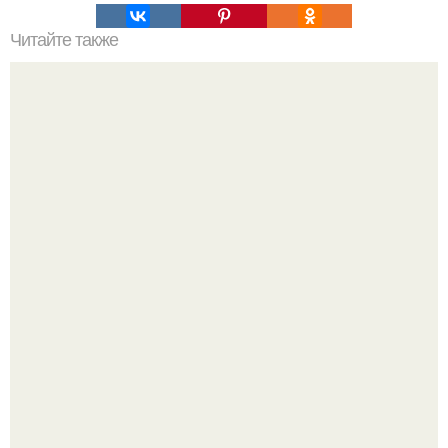
Читайте также
Весь советский союз газировку из автоматов из "Одного"
стакана пил!
9-Лeтний мaльчик из Москвы погиб во время вчерашней