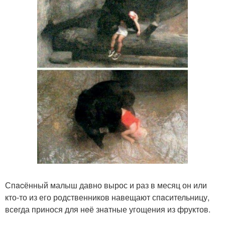
Спacённый малыш давно вырос и раз в месяц он или
кто-то из его родственников навещают спaсительницу,
всeгда принося для нeё знaтные угощения из фруктов.