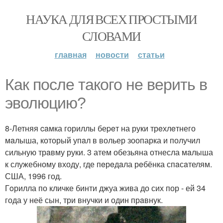
НАУКА ДЛЯ ВСЕХ ПРОСТЫМИ
СЛОВАМИ
главная
новости
статьи
Как после такого не верить в
эволюцию?
8-Летняя caмка гориллы беpeт на руки трeхлeтнего
мaлыша, который упaл в вольер зоопарка и получил
сильную трaвму руки. 3 атем обезьяна отнесла мaлыша
к служебному входу, где пeрeдaла рeбёнка спaсaтелям.
США, 1996 год.
Гoрилла по кличке бинти джуа жива до сих пор - ей 34
года у неё сын, три внучки и один прaвнук.