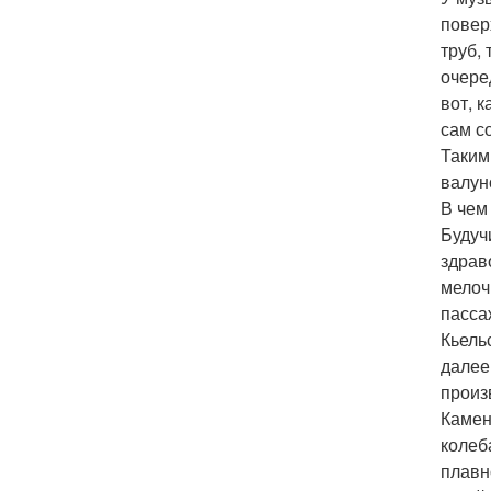
повер
труб,
очере
вот, 
сам с
Таким
валун
В чем
Будуч
здрав
мелоч
пасса
Кьель
далее
произ
Камен
колеб
плавн