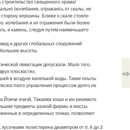
 строительство священного храма!
ально (колебания, отражаясь от скалы, не
в сторону вершины. Ближе к скале стояло
но, колебания и их отражения были более
ть, и камень, следуя путем наименьшего
амид и других глобальных сооружений
 большие высоты.
ической левитации допускали. Мало того,
⇨
двух плоскостях.
шей в воздухе капелькой воды. Такие опыты
лоскостного управления процессом долго не
та Йоичи очиэй, Такаюки хоши и юн рекимото
ольшие предметы разной формы и массы.
женные в определенных точках, позволяют
усочками полистирена диаметром от 0, 6 до 2