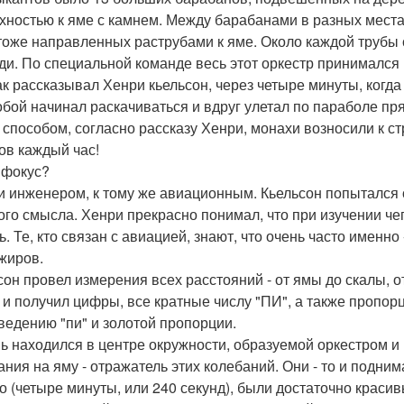
хностью к яме с камнем. Между барабанами в разных мест
 тоже направленных раструбами к яме. Около каждой трубы 
ди. По специальной команде весь этот оркестр принимался гр
как рассказывал Хенри кьельсон, через четыре минуты, когда
обой начинал раскачиваться и вдруг улетал по параболе пр
 способом, согласно рассказу Хенри, монахи возносили к с
ов каждый час!
 фокус?
и инженером, к тому же авиационным. Кьельсон попытался 
ого смысла. Хенри прекрасно понимал, что при изучении че
ь. Те, кто связан с авиацией, знают, что очень часто именн
жиров.
сон провел измерения всех расстояний - от ямы до скалы, о
 и получил цифры, все кратные числу "ПИ", а также пропорци
ведению "пи" и золотой пропорции.
ь находился в центре окружности, образуемой оркестром и
ания на яму - отражатель этих колебаний. Они - то и подни
о (четыре минуты, или 240 секунд), были достаточно красив