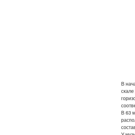
В нач
скале
гориз
соотв
В 63 
распо
соста
У муз