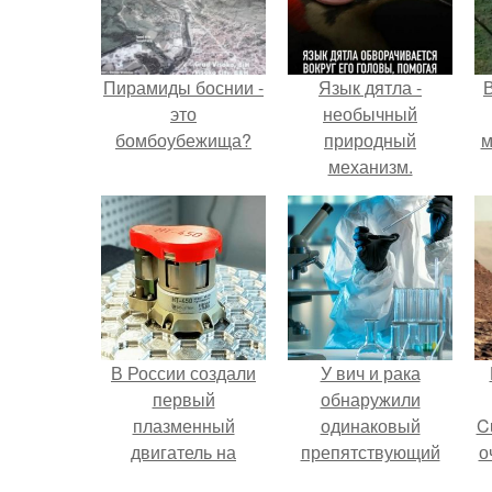
Пирамиды боснии -
Язык дятла -
это
необычный
бомбоубежища?
природный
м
механизм.
б
В России создали
У вич и рака
первый
обнаружили
плазменный
одинаковый
C
двигатель на
препятствующий
о
криптоне.
лечению механизм.