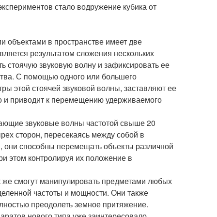
экспериментов стало водружение кубика от
и объектами в пространстве имеет две
вляется результатом сложения нескольких
ть стоячую звуковую волну и зафиксировать ее
тва. С помощью одного или большего
ры этой стоячей звуковой волны, заставляют ее
то и приводит к перемещению удерживаемого
чающие звуковые волны частотой свыше 20
ырех сторон, пересекаясь между собой в
и, они способны перемещать объекты различной
ри этом контролируя их положение в
ак же смогут манипулировать предметами любых
деленной частоты и мощности. Они также
олностью преодолеть земное притяжение.
аратов нового типа уже заинтересовало