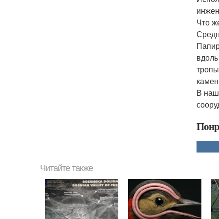
инжен
Что ж
Средн
Папир
вдоль
тропы
камен
В наш
соору
Понр
Читайте также