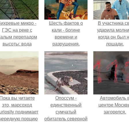
Вихревые микро -
Шесть фактов о
В участника с
ГЭС на реке с
кали - богине
ударила молни
алым перепадом
времени и
когда он был 
высоты: вода
разрушения.
лошади.
закручивается в
етонной камере и
вращает
вертикальную
турбину.
Пока вы читаете
Опоссум -
Автомобиль 
это, марсоход
единственный
центре Москв
uriosity поднимает
сумчатый
загорелся.
чередную порцию
обитатель северной
красной пыли. 6.
америки.