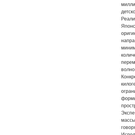
милли
детск
Реали
Японс
ориги
напра
миним
колич
перем
волно
Конкр
килог
огран
формы
прост
Экспе
массы
говор
Испол