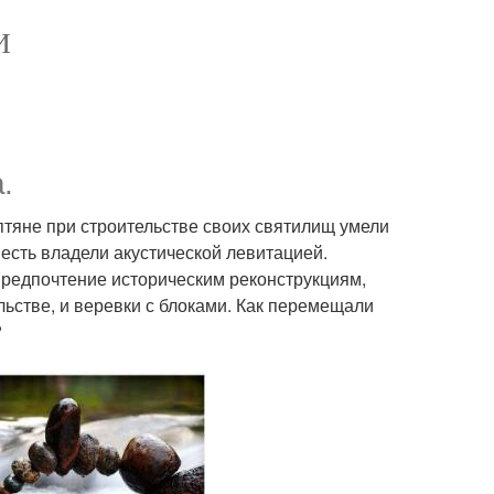
И
.
иптяне при строительстве своих святилищ умели
есть владели акустической левитацией.
 предпочтение историческим реконструкциям,
ьстве, и веревки с блоками. Как перемещали
?