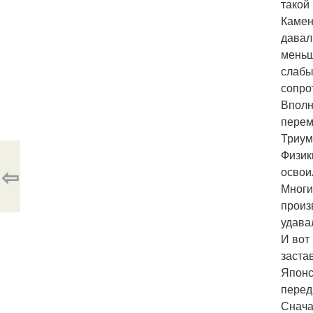
такой
Камен
давал
меньш
слабы
сопро
Вполн
перем
Триум
Физик
⇦
освои
Многи
произ
удава
И вот
заста
Японс
перед
Снача