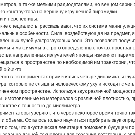
метров, а также мелкими радиодеталями, но венцом серии 
ого конструктора на вершину игрушечной пирамидки.
и и перспективы.
кие специалисты рассказывают, что их система манипуляци
нальные особенности. Сила, воздействующая на предмет, я
вленных лучей ультразвуковых волн. Это позволяет получи
умы и максимумы в строго определенных точках пространс
ества направленных излучателей японцы изменяют парамет
ещаться в пространстве по необходимой им траектории, ч
й объекта.
етно в экспериментах применялись четыре динамика, излу
ерц, которые не слышны человеческому уху и исходят с чет
иченном пространстве. Используя звук различной мощност
, изготовленные из материалов с различной плотностью, п
ранстве с точностью до миллиметра.
риментаторы уверяют, что через некоторое время точно т
 и объема. Осталось только научиться подбирать звук опре
ят о том, что акустическая левитация поможет в будущем п
ьзование данной технологии для создания летательных апп