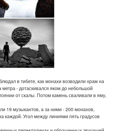
людал в тибете, как монахи возводили храм на
а метра - дотаскивался яком до небольшой
оянии от скалы. Потом камень сваливали в яму,
ли 19 музыкантов, а за ними - 200 монахов,
на каждой. Угол между линиями пять градусов
евянных перекладинах и обращенных звучащей