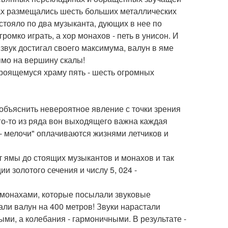
ах размещались шесть больших металлических
стояло по два музыканта, дующих в нее по
омко играть, а хор монахов - петь в унисон. И
 звук достигал своего максимума, валун в яме
ямо на вершину скалы!
троящемуся храму пять - шесть огромных
объяснить невероятное явление с точки зрения
го-то из ряда вон выходящего важна каждая
о - мелочи" оплачиваются жизнями летчиков и
т ямы до стоящих музыкантов и монахов и так
и золотого сечения и числу 5, 024 -
 монахами, которые посылали звуковые
мали валун на 400 метров! Звуки нарастали
ыми, а колебания - гармоничными. В результате -