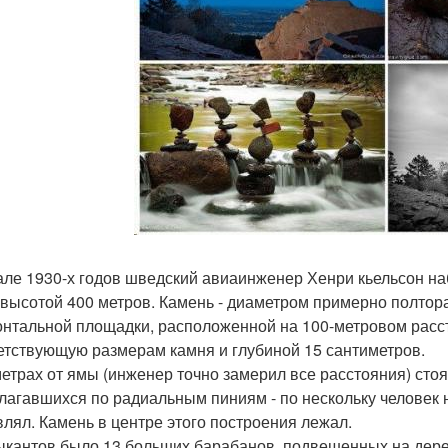
але 1930-х годов шведский авиаинженер Хенри кьельсон наб
 высотой 400 метров. Камень - диаметром примерно полтор
онтальной площадки, расположенной на 100-метровом расст
етствующую размерам камня и глубиной 15 сантиметров.
метрах от ямы (инженер точно замерил все расстояния) стоя
лагавшихся по радиальным пиниям - по нескольку человек 
влял. Камень в центре этого построения лежал.
ыкантов было 13 больших барабанов, подвешенных на дер