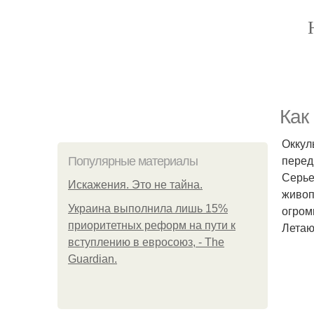
Как
Оккул
перед
Популярные материалы
Серье
Искажения. Это не тайна.
живоп
Украина выполнила лишь 15%
огром
приоритетных реформ на пути к
Летаю
вступлению в евросоюз, - The
Guardian.