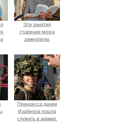
во
Эти занятия
я,
старение мозга
на
замедлили.
в
Принцесса дании
ы
Изабелла пошла
служить в армию.