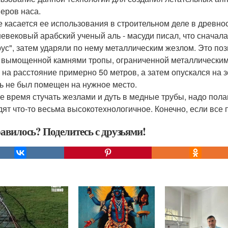
еров наса.
е касается ее использования в строительном деле в древнос
евековый арабский ученый аль - масуди писал, что снача
ус", затем ударяли по нему металлическим жезлом. Это поз
 вымощенной камнями тропы, ограниченной металлическими
 на расстояние примерно 50 метров, а затем опускался на 
ь не был помещен на нужное место.
е время стучать жезлами и дуть в медные трубы, надо полаг
дят что-то весьма высокотехнологичное. Конечно, если все 
авилось? Поделитесь с друзьями!