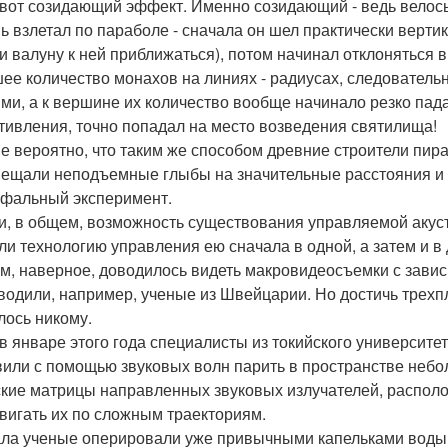
 вот созидающий эффект. Именно созидающий - ведь велось
ь взлетал по параболе - сначала он шел практически вертик
и валуну к ней приближаться), потом начинал отклоняться 
ее количество монахов на линиях - радиусах, следователь
ми, а к вершине их количество вообще начинало резко пада
тивления, точно попадал на место возведения святилища!
е вероятно, что таким же способом древние строители пир
ещали неподъемные глыбы на значительные расстояния и
фальный эксперимент.
и, в общем, возможность существования управляемой акуст
ли технологию управления ею сначала в одной, а затем и в 
м, наверное, доводилось видеть макровидеосъемки с завис
водили, например, ученые из Швейцарии. Но достичь трехп
лось никому.
 в январе этого года специалисты из токийского университе
вили с помощью звуковых волн парить в пространстве неб
кие матрицы направленных звуковых излучателей, располо
вигать их по сложным траекториям.
ла ученые оперировали уже привычными капельками воды, к