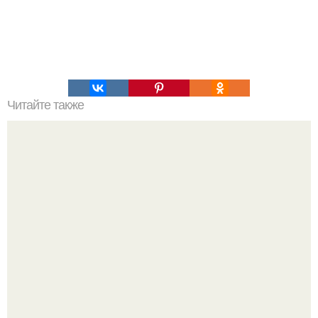
Читайте также
Загадочные книги: стансы Цзяна.