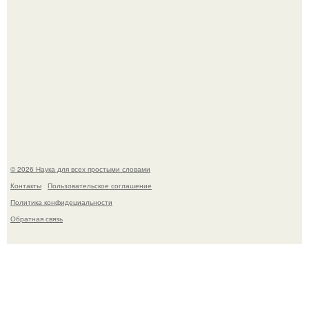
Мистические тайны кельнского собора.
© 2026 Наука для всех простыми словами
Контакты
Пользовательское соглашение
Политика конфидециальности
Обратная связь