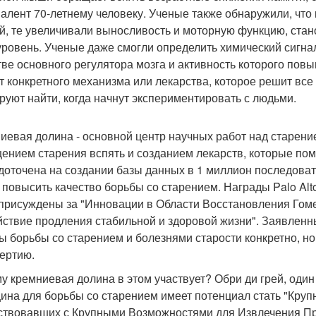
валент 70-летнему человеку. Ученые также обнаружили, что 
, те увеличивали выносливость и моторную функцию, стан
уровень. Ученые даже смогли определить химический сигнал
тве основного регулятора мозга и активность которого повы
ет конкретного механизма или лекарства, которое решит все 
руют найти, когда начнут экспериментировать с людьми.
иевая долина - основной центр научных работ над старение
ением старения вспять и созданием лекарств, которые пом
доточена на создании базы данных в 1 миллион последовате
 повысить качество борьбы со старением. Награды Palo Alto 
присуждены за "Инновации в Области Восстановления Гоме
йствие продления стабильной и здоровой жизни". Заявленны
ы борьбы со старением и болезнями старости конкретно, но
ертию.
у кремниевая долина в этом участвует? Обри ди грей, один 
ина для борьбы со старением имеет потенциал стать "Круп
твовавших с Крупными Возможностями для Извлечения П