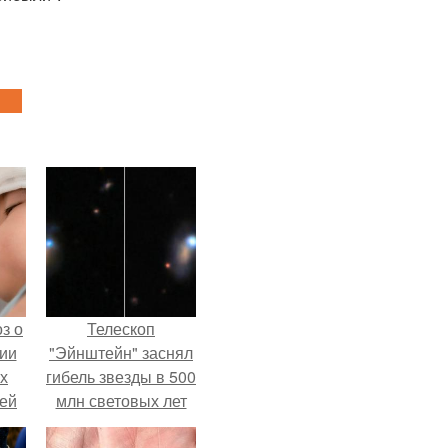
з о
Телескоп
ии
"Эйнштейн" заснял
х
гибель звезды в 500
тей
млн световых лет
от земли.