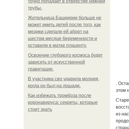
точно попадает в отверстие нижней
трубы.
Жительница Башкирии больше не
может иметь детей после того, как
медики сделали ей аборт на
шестом месяце беременности и
оставили в матке плаценту.
Освоение глубокого космоса будет
зависеть от искусственной
гравитации.
В участника сво ударила молния,
. Ост
когда он был на лошади.
этом 
Как избежать тромбоза после
Старе
коронавируса: секреты, которые
восст
стоит знать
из на
продо
стран