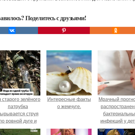
авилось? Поделитесь с друзьями!
 старого зелёного
Интересные факты
Мрачный прогно
патрубка
о жемчуге.
распространен
ырывается струя
бактериальны
по ровной дуге и
инфекций у де
точно попадает в
вышел.