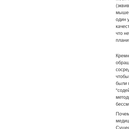
(экви
мышей
один 
качес
что н
плани
Кремн
обращ
сосре
чтобы
были 
"соде
метод
бессм
Почем
медиц
Сущес