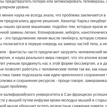
бы предотвратить потерю или активизировать теломеразы, к
улярном уровне.
е менее наука не всегда знала, что проблема заключается 
ии предлагались другие решения. Авиатор Чарльз линдберг
ы наших органов машинами, подобно тем, которые врачи и
нной замены легких. Клонирование, киборги, нанотехничес
ы - это продолжение линии мысли линберга, которую сложно
ы полагаются в первую очередь на замену частей тела, а не
ели - фантасты часто предлагают загрузить человеческий м
ертия, и наука реального мира говорит, что это вполне во
лит ученым продвинуть нас к этой форме бессмертия, а в 
ые позволят работать с человеческим телом так же, как наши
стика также подсказала нам идею криогенного сохранения 
олизма и сохранения ресурсов - проще говоря, заморажива
щая проблему.
е калифорнийского университета в Сан-франциско успешн
сти у мышей путем инфузии крови молодых мышей в старых. 
ной мыши обращает вспять возрастные снижения памяти, о