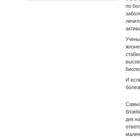
по бо
забол
лечит
актив
Учены
жизне
стаби
высок
биоло
И есл
болез
Самый
блэкб
днк н
ответ
мален