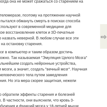
огда она не может сражаться со старением на
в теломеразе, поэтому на протяжении научной
 пытался обмануть смерть в поисках способа
спользуют в современной медицине для
кое восстановление клеток и 3D-печатные
⇨
 назвать неверной. В любом случае все эти
 на остановку старения.
озг в компьютер и таким образом достичь
зможно. Так называемая "Эмуляция Целого Мозга"
дальнейшем создать нейронные устройства,
 мозги, а значит, создать "вечный мозг". Научная
человеческого тела путем замедления
ния. Но эта мера скорее защитная, нежели
о обратили эффекты старения и болезней
В частности, они выяснили, что кровь 3-
бучения и функций мозга у 18-летней мыши