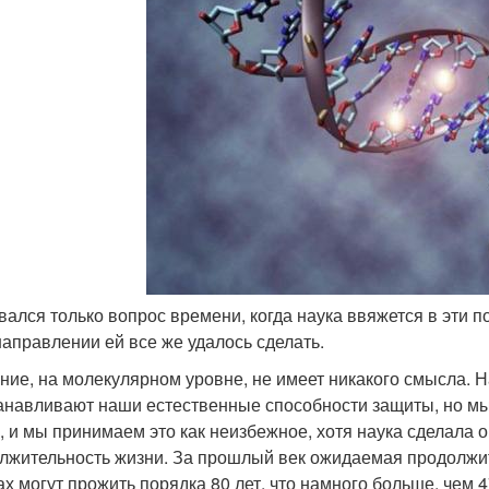
авался только вопрос времени, когда наука ввяжется в эти п
направлении ей все же удалось сделать.
ние, на молекулярном уровне, не имеет никакого смысла. Н
анавливают наши естественные способности защиты, но мы
с, и мы принимаем это как неизбежное, хотя наука сделала
лжительность жизни. За прошлый век ожидаемая продолжит
ах могут прожить порядка 80 лет, что намного больше, чем 