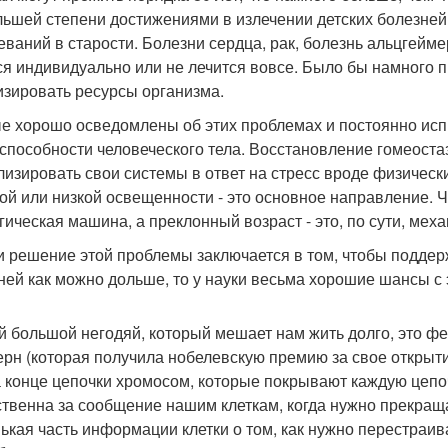
льшей степени достижениями в излечении детских болезней,
еваний в старости. Болезни сердца, рак, болезнь альцгейме
ся индивидуально или не лечится вовсе. Было бы намного п
изировать ресурсы организма.
е хорошо осведомлены об этих проблемах и постоянно ис
способности человеческого тела. Восстановление гомеостаз
лизировать свои системы в ответ на стресс вроде физически
ой или низкой освещенности - это основное направление. Ч
гическая машина, а преклонный возраст - это, по сути, мех
и решение этой проблемы заключается в том, чтобы подде
ней как можно дольше, то у науки весьма хорошие шансы с 
 большой негодяй, который мешает нам жить долго, это ф
ерн (которая получила нобелевскую премию за свое открыт
а конце цепочки хромосом, которые покрывают каждую цеп
ственна за сообщение нашим клеткам, когда нужно прекращат
ькая часть информации клетки о том, как нужно перестраива