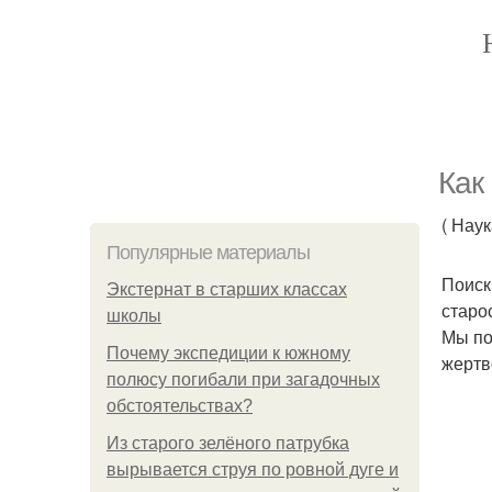
Как
( Нау
Популярные материалы
Поиск
Экстернат в старших классах
старо
школы
Мы по
Почему экспедиции к южному
жертв
полюсу погибали при загадочных
обстоятельствах?
Из старого зелёного патрубка
вырывается струя по ровной дуге и