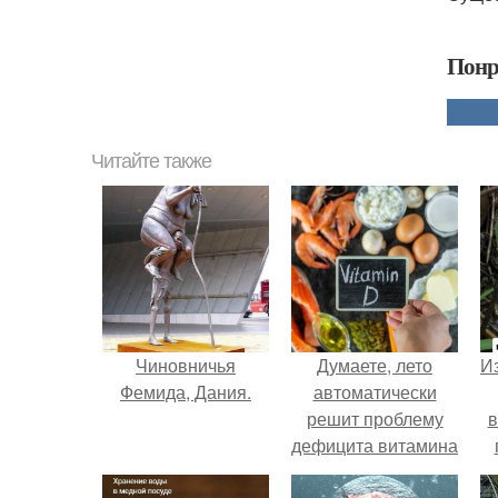
Понр
Читайте также
Чиновничья
Думаете, лето
Из
Фемида, Дания.
автоматически
решит проблему
в
дефицита витамина
D?