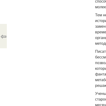
спосо
молек
Тем н
истор
замен
време
⇦
орган
метод
Писат
бессм
позво
котор
фанта
метаб
решаю
Учены
старо
месяч