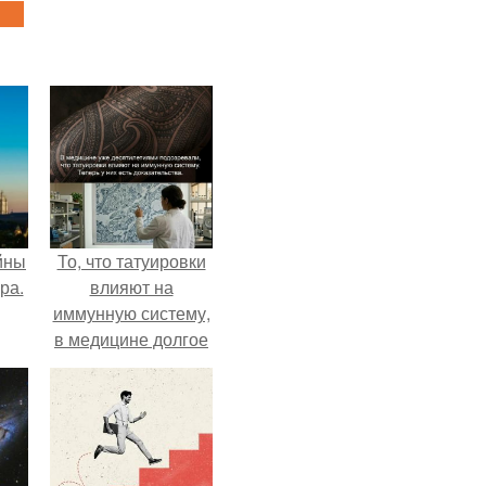
йны
То, что татуировки
ра.
влияют на
иммунную систему,
в медицине долгое
время
рассматривалось
лишь как гипотеза.