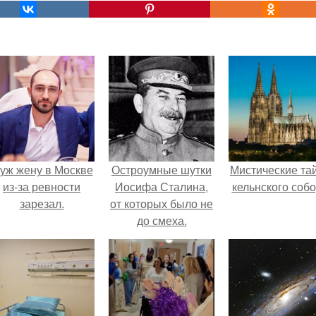
уж жену в Москве
Остроумные шутки
Мистические та
из-за ревности
Иосифа Сталина,
кельнского собо
зарезал.
от которых было не
до смеха.