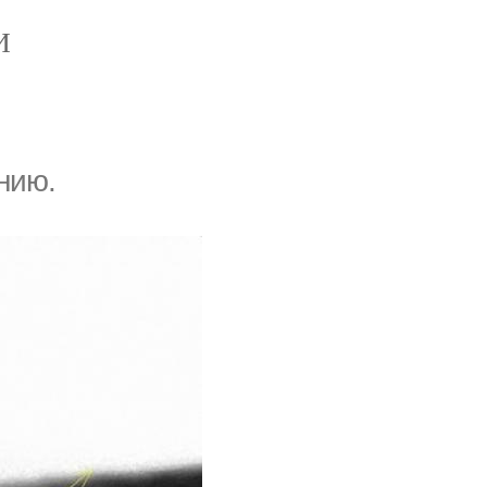
И
нию.