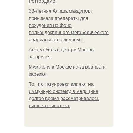
Роттердаме.
33-Летняя Алиша макдугалл
принимала препараты для
похудения на фоне
полиэндокринного метаболического
овариального синдрома.
Автомобиль в центре Москвы
загорелся.
Mуж жену в Москве из-за ревности
зарезал.
То, что татуировки влияют на
иммунную систему, в медицине
долгое время рассматривалось
лишь как гипотеза.