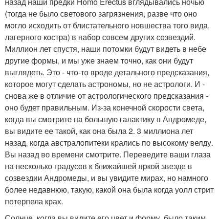
назад наши предки Homo Erectus вглядывались ночью
(тогда не было светового загрязнения, разве что оно
могло исходить от блистательного новшества того вида,
лагерного костра) в набор совсем других созвездий.
Миллион лет спустя, наши потомки будут видеть в небе
другие формы, и мы уже знаем точно, как они будут
выглядеть. Это - что-то вроде детального предсказания,
которое могут сделать астрономы, но не астрологи. И -
снова же в отличие от астрологического предсказания -
оно будет правильным. Из-за конечной скорости света,
когда вы смотрите на большую галактику в Андромеде,
вы видите ее такой, как она была 2. 3 миллиона лет
назад, когда австралопитеки крались по высокому велду.
Вы назад во времени смотрите. Переведите ваши глаза
на несколько градусов к ближайшей яркой звезде в
созвездии Андромеды, и вы увидите мирах, но намного
более недавнюю, такую, какой она была когда уолл стрит
потерпела крах.
Солнце, когда вы видите его цвет и форму, было таким