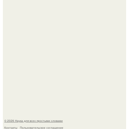
ИИ сделает богаче всех - и особенно тех, кто
зарабатывает меньше всего.
53-Летняя Джоке - одна из многих женщин, которым
помог фонд Spijt van Tattoo, основанный в Роттердаме.
© 2026 Наука для всех простыми словами
Контакты
Пользовательское соглашение