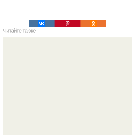
Читайте также
Это невероятное фото было сделано в чернобыле 24
апреля 1997 года.