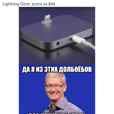
Lightning Dock, всего за $49