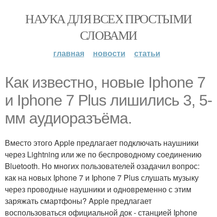
НАУКА ДЛЯ ВСЕХ ПРОСТЫМИ
СЛОВАМИ
главная
новости
статьи
Как известно, новые Iphone 7
и Iphone 7 Plus лишились 3, 5-
мм аудиоразъёма.
Вместо этого Apple предлагает подключать наушники
через Lightning или же по беспроводному соединению
Bluetooth. Но многих пользователей озадачил вопрос:
как на новых Iphone 7 и Iphone 7 Plus слушать музыку
через проводные наушники и одновременно с этим
заряжать смартфоны? Apple предлагает
воспользоваться официальной док - станцией Iphone